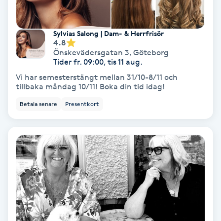
Fotmassage
Sylvias Salong | Dam- & Herrfrisör
Fotsvamp
4.8
Önskevädersgatan 3
,
Göteborg
Tider fr. 09:00, tis 11 aug.
Fotvård
Vi har semesterstängt mellan 31/10-8/11 och
tillbaka måndag 10/11! Boka din tid idag!
Fransar
Betala senare
Presentkort
Fransborttagning
Fransfärgning
Fransförlängning
Fransförlängning Megavolym