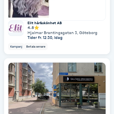
Hollywood Peel
Hot Stone Massage
Elit hår&skönhet AB
4.8
Hjalmar Brantingsgatan 3
,
Göteborg
Hot yoga
Tider fr. 12:30, Idag
Kampanj
Betala senare
Hudföryngring
Huduppstramning
Hudvård
Hyaluronsyra
Hyperhidros