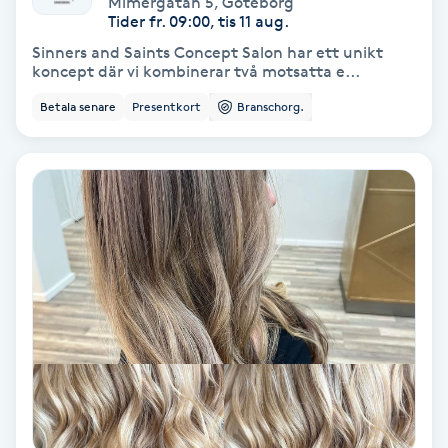
Mimergatan 5
,
Göteborg
Color correction
Tider fr. 09:00, tis 11 aug.
Sinners and Saints Concept Salon har ett unikt
Cryoterapi
koncept där vi kombinerar två motsatta e...
D
Betala senare
Presentkort
Branschorg.
Damklippning
Dermapen
Diamantslipning
E
Enzympeeling
Extensions