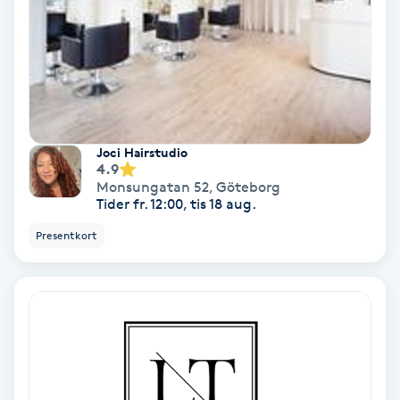
Nagelvård
Naglar borttagning
Naglar reparation
Joci Hairstudio
4.9
Monsungatan 52
,
Göteborg
Naprapati
Tider fr. 12:00, tis 18 aug.
Presentkort
Navelpiercing
NBE-massage
Ny frisyr
O