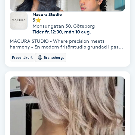
IPL
Macura Studio
5
Monsungatan 30
,
Göteborg
IPL hårborttagning
Tider fr. 12:00, mån 10 aug.
MACURA STUDIO - Where precision meets
IR-massage
harmony - En modern frisörstudio grundad i pas...
J
Presentkort
Branschorg.
Japansk massage
K
K18
Katun fransar
Kemisk peeling