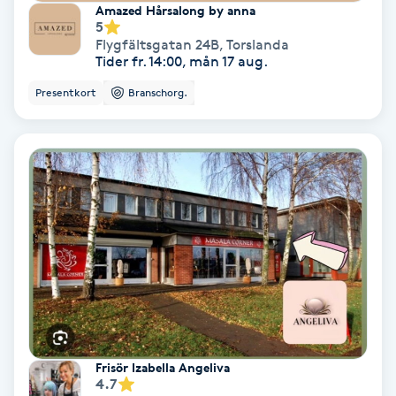
Amazed Hårsalong by anna
5
Koppningsmassage
Flygfältsgatan 24B
,
Torslanda
Tider fr. 14:00, mån 17 aug.
Kosmetisk tatuering
Presentkort
Branschorg.
Kostrådgivning
Kroppsinpackning
Kroppspeeling
Käkledsbehandling
Kärlbehandling
L
Frisör Izabella Angeliva
4.7