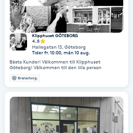
Fransförlängning Volym
Fransk manikyr
Klipphuset GÖTEBORG
4.8
Fransrengöring
Hallegatan 13
,
Göteborg
Tider fr. 10:00, mån 10 aug.
Frekvensterapi
Bästa Kunder! Välkommen till Klipphuset
Göteborg! Välkommen till den lilla person
Friskvård
Branschorg.
Friskvårdsmassage
Frisör
Funktionsanalys