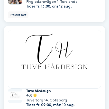
Laserbehandling
Flygledarevägen 1
,
Torslanda
Tider fr. 13:00, ons 12 aug.
Lashlift Keratin
Presentkort
LED-ljusterapi
Liktornar
LPG
LPG-behandling
LPG-massage
Tuve hårdesign
4.8
Luggklippning
Tuve torg 14
,
Göteborg
Tider fr. 09:00, mån 10 aug.