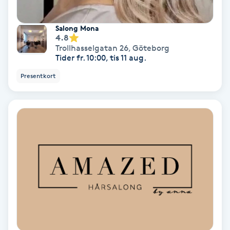
Keratinbehandling
Salong Mona
4.8
Kinesiologi
Trollhasselgatan 26
,
Göteborg
Tider fr. 10:00, tis 11 aug.
Kinesisk medicin
Presentkort
Kiropraktik
Klangmassage
Klippning
Klippning & Slingor
Klippning ungdom