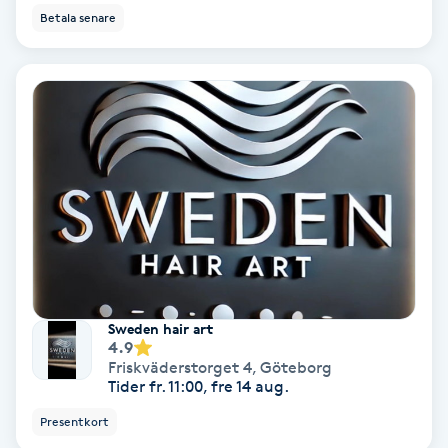
Lymfmassage
Betala senare
Läpptatuering
M
Makeup
Manikyr & Pedikyr
Massage
Medial vägledning
Sweden hair art
4.9
Medicinsk massage
Friskväderstorget 4
,
Göteborg
Tider fr. 11:00, fre 14 aug.
Meditation
Presentkort