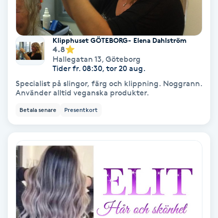
Gruppträning
Klipphuset GÖTEBORG- Elena Dahlström
4.8
Gua Sha-massage
Hallegatan 13
,
Göteborg
H
Tider fr. 08:30, tor 20 aug.
Specialist på slingor, färg och klippning. Noggrann.
Hatha Yoga
Använder alltid veganska produkter.
Betala senare
Presentkort
Headspa
Healing
Herrklippning
HIFU