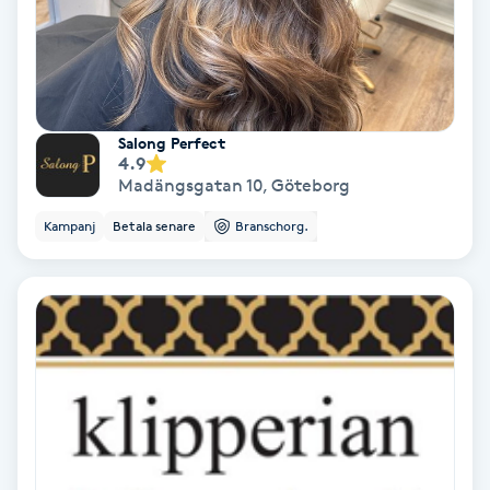
PRP (Platelet Rich Plasma)
PRX-T33
Salong Perfect
4.9
Psoriasis
Madängsgatan 10
,
Göteborg
Kampanj
Betala senare
Branschorg.
PT
R
Radiofrekvens
Rakning
Reflexologi