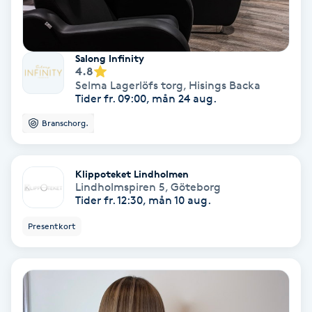
Osteopati
P
Salong Infinity
Paraffinbehandling
4.8
Selma Lagerlöfs torg
,
Hisings Backa
Tider fr. 09:00, mån 24 aug.
Pedikyr
Branschorg.
Pensionärklippning
Klippoteket Lindholmen
Permanent
Lindholmspiren 5
,
Göteborg
Tider fr. 12:30, mån 10 aug.
Permanent hårborttagning
Presentkort
Permanent ögonbrynsmakeup
Personal shopper