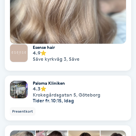
Samtalsterapi
Senioryoga
Shiatsu
Esense hair
4.9
Säve kyrkväg 3
,
Säve
Singelfransar
Sjukgymnastik
Paloma Kliniken
4.3
Krokegårdsgatan 5
,
Göteborg
Skalpmassage
Tider fr. 10:15, Idag
Presentkort
Skinbooster
Sklerosering