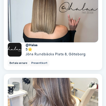
Personlig tränare
Picolaser
Piercing
@Halaa
5
Pigmentbehandling
Jöns Rundbäcks Plats 8
,
Göteborg
Betala senare
Presentkort
Pigmentfläckar
Plastikkirurgi
Powder brows
Power Yoga