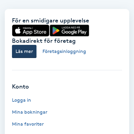
Svettbehandling
För en smidigare upplevelse
T
Tuina-massage
Bokadirekt för företag
Taktil massage
Läs mer
Företagsinloggning
Tandblekning
Tandläkare
Konto
Logga in
Tatuering
Mina bokningar
Tatueringsborttagning
Mina favoriter