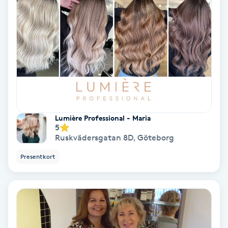
Skoinlägg
Skägg
Skäggfärgning
Skäggklippning
Lumière Professional - Maria
5
Skäggtrimmning
Ruskvädersgatan 8D
,
Göteborg
Presentkort
Skönhet
Slingor
Sockring