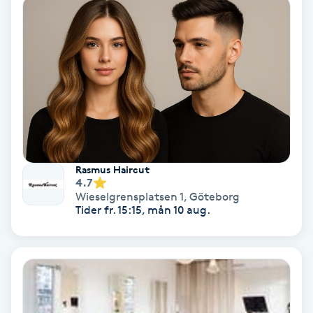
Nagelförlängning akryl
Nagelförlängning gelé
Nagelförlängning glasfiber
Nagelförlängning silke
Rasmus Haircut
4.7
Nagelförstärkning
Wieselgrensplatsen 1
,
Göteborg
Tider fr. 15:15, mån 10 aug.
Nagelklippning
Nagelsvamp
Nageltrång