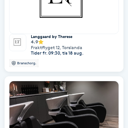
Olaplex
Olaplexbehandling
Langgaard by Therese
Ombre
4.9
Fraktflyget 12
,
Torslanda
Tider fr. 09:30, tis 18 aug.
Ombre brows
Branschorg.
Ombre naglar
Optiker
Ortobionomi
Ortopedi