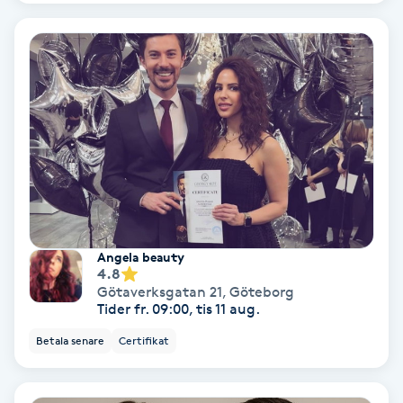
Medium
Megavolymfransar
Melasma
Mesoterapi
MicroPen
Angela beauty
4.8
Microshading
Götaverksgatan 21
,
Göteborg
Tider fr. 09:00, tis 11 aug.
Mixfransar
Betala senare
Certifikat
N
Nagelförlängning