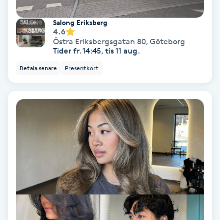
Hypnos
Salong Eriksberg
4.6
Hårborttagning
Östra Eriksbergsgatan 80
,
Göteborg
Tider fr. 14:45, tis 11 aug.
Hårbottenbehandling
Betala senare
Presentkort
Hårförlängning
Hårvård
Hälsa
Hälsprickor
I
Idrottsmassage