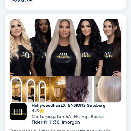
Presentkort
Ansiktsbehandling djuprengörande
B
Babylights
Balayage
Bambumassage
Barber
Barnklippning
HollywoodhairEXTENSIONS Göteborg
4.5
BIAB
Majtorpsgatan 6A
,
Hisings Backa
Tider fr. 11:30, Imorgon
Blowout