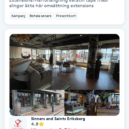
Extensions/Hårförlängning keratin tape frisör
slingor äkta hår omsättning extensions
Bottenfärg
Kampanj
Betala senare
Presentkort
Brynformning
Brynfärgning
Brynplockning
Bröllopsuppsättning
C
Celluliter
Coachning
Sinners and Saints Eriksberg
4.8