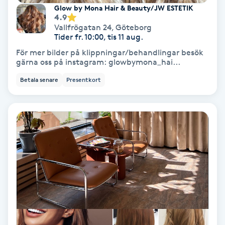
Extensions borttagning
Glow by Mona Hair & Beauty/ JW ESTETIK
4.9
Vallfrögatan 24
,
Göteborg
Eyeliner-tatuering
Tider fr. 10:00, tis 11 aug.
F
För mer bilder på klippningar/behandlingar besök
gärna oss på instagram: glowbymona_hai...
Face framing
Betala senare
Presentkort
Faceliftmassage
Fet hårbotten
Fettreducering
Fibromassage
Fillers