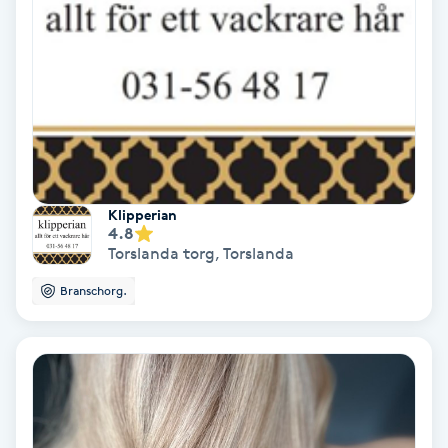
Regndroppsmassage
Reiki
Reikihealing
Reiki massage
Klipperian
4.8
Restorative Yoga
Torslanda torg
,
Torslanda
Rosacea
Branschorg.
Rosenmetoden
Ryggmassage
S