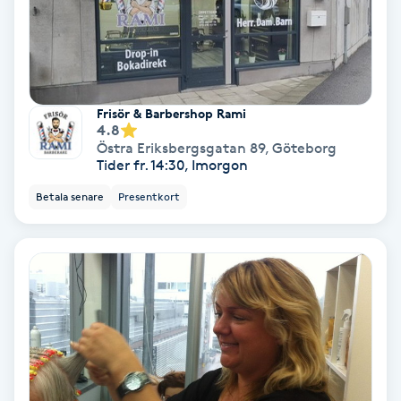
Färgning
Föning
G
Frisör & Barbershop Rami
4.8
Gel naglar
Östra Eriksbergsgatan 89
,
Göteborg
Tider fr. 14:30, Imorgon
Gelenaglar
Betala senare
Presentkort
Gellack
Gellack med förstärkning
Gravidmassage
Gravidyoga