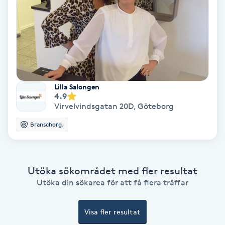
Spa
Spa manikyr & pedikyr
Spa-manikyr
Lilla Salongen
4.9
Spa-pedikyr
Virvelvindsgatan 20D
,
Göteborg
Branschorg.
Spraytan
Stylist
Utöka sökområdet med fler resultat
Utöka din sökarea för att få flera träffar
Sugaring
Visa fler resultat
Svensk massage