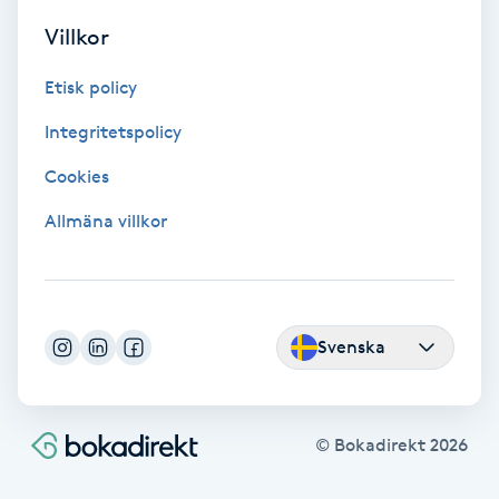
Tvätt & Fön
Villkor
V
Etisk policy
Vaccination
Integritetspolicy
Vampyrbehandling
Cookies
Vaxning
Allmäna villkor
Vaxning brasiliansk
Veterinär
Svenska
Vibrationsmassage
© Bokadirekt
2026
Vinyasa Yoga