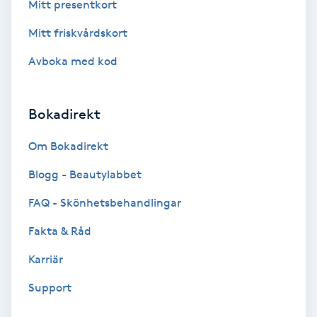
Terapi
Mitt presentkort
Mitt friskvårdskort
Thaimassage
Avboka med kod
Toning
Bokadirekt
Torr hårbotten
Om Bokadirekt
Torrborstning
Blogg - Beautylabbet
Triggerpunktsmassage
FAQ - Skönhetsbehandlingar
Fakta & Råd
Trådning
Karriär
Träning
Support