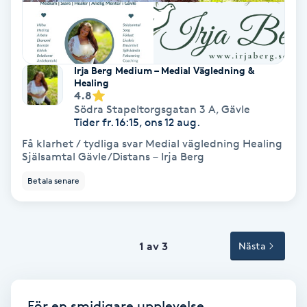
Tvätt & Fön
V
Vaccination
Irja Berg Medium – Medial Vägledning &
Healing
4.8
Vampyrbehandling
Södra Stapeltorgsgatan 3 A
,
Gävle
Tider fr. 16:15, ons 12 aug.
Vaxning
Få klarhet / tydliga svar Medial vägledning Healing
Själsamtal Gävle/Distans – Irja Berg
Vaxning brasiliansk
Betala senare
Veterinär
1 av 3
Nästa
Vibrationsmassage
Vinyasa Yoga
För en smidigare upplevelse