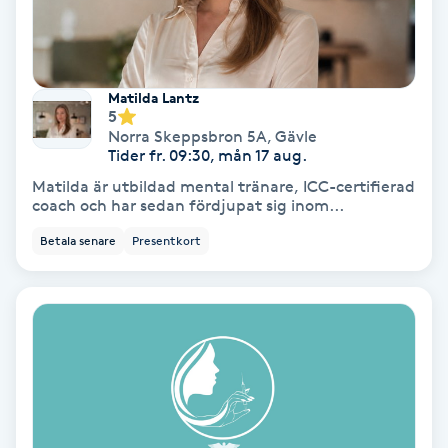
IPL
Matilda Lantz
IPL hårborttagning
5
Norra Skeppsbron 5A
,
Gävle
IR-massage
Tider fr. 09:30, mån 17 aug.
Matilda är utbildad mental tränare, ICC-certifierad
J
coach och har sedan fördjupat sig inom...
Japansk massage
Betala senare
Presentkort
K
K18
Katun fransar
Kemisk peeling