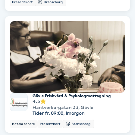
Presentkort
Branschorg.
Regndroppsmassage
Reiki
Reikihealing
Reiki massage
Restorative Yoga
Rosacea
Gävle Friskvård & Psykologmottagning
4.5
Rosenmetoden
Hantverkargatan 33
,
Gävle
Tider fr. 09:00, Imorgon
Ryggmassage
Betala senare
Presentkort
Branschorg.
S