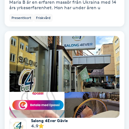
Maria B är en erfaren massör från Ukraina med 14
Color correction
års yrkeserfarenhet. Hon har under åren u
Presentkort
Friskvård
Cryoterapi
D
Damklippning
Dermapen
Diamantslipning
E
Enzympeeling
Extensions
Salong 4Ever Gävle
4.9