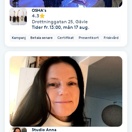
OSHA's
Nagelvård
4.3
Drottninggatan 25
,
Gävle
Tider fr. 13:00, mån 17 aug.
Naglar borttagning
Kampanj
Betala senare
Certifikat
Presentkort
Friskvård
Naglar reparation
Naprapati
Navelpiercing
NBE-massage
Ny frisyr
O
Studio Anna