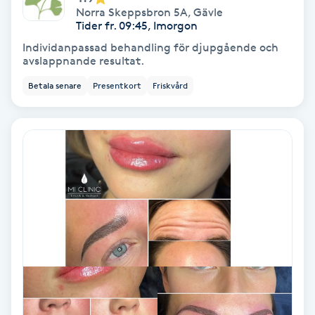
Norra Skeppsbron 5A
,
Gävle
Fransförlängning Volym
Tider fr. 09:45, Imorgon
Individanpassad behandling för djupgående och
Fransk manikyr
avslappnande resultat.
Betala senare
Presentkort
Friskvård
Fransrengöring
Frekvensterapi
Friskvård
Friskvårdsmassage
Frisör
Funktionsanalys