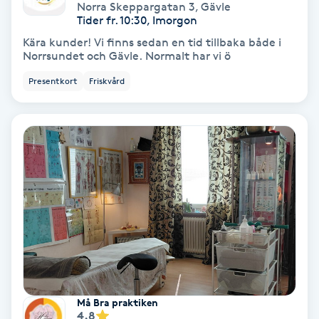
Extensions borttagning
Norra Skeppargatan 3
,
Gävle
Tider fr. 10:30, Imorgon
Kära kunder! Vi finns sedan en tid tillbaka både i
Eyeliner-tatuering
Norrsundet och Gävle. Normalt har vi ö
F
Presentkort
Friskvård
Face framing
Faceliftmassage
Fet hårbotten
Fettreducering
Fibromassage
Fillers
Må Bra praktiken
4.8