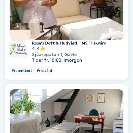
Svettbehandling
T
Tuina-massage
Rosa's Doft & Hudvård HMS Friskvård
4.4
Taktil massage
Sjåaregatan 1
,
Gävle
Tider fr. 10:00, Imorgon
Tandblekning
Presentkort
Friskvård
Tandläkare
Tatuering
Tatueringsborttagning