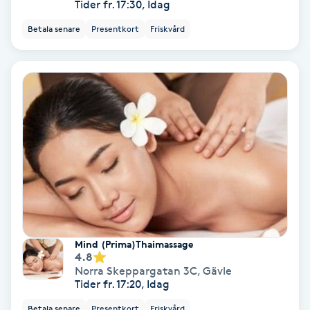
Tider fr. 17:30, Idag
Osteopati
Betala senare
Presentkort
Friskvård
P
Paraffinbehandling
Pedikyr
Pensionärklippning
Permanent
Permanent hårborttagning
Mind (Prima)Thaimassage
4.8
Permanent ögonbrynsmakeup
Norra Skeppargatan 3C
,
Gävle
Tider fr. 17:20, Idag
Personal shopper
Betala senare
Presentkort
Friskvård