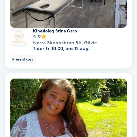
Terapi
Thaimassage
Kinesiolog Stina Garp
Toning
4.9
Norra Skeppsbron 5A
,
Gävle
Tider fr. 10:00, ons 12 aug.
Torr hårbotten
Presentkort
Torrborstning
Triggerpunktsmassage
Trådning
Träning