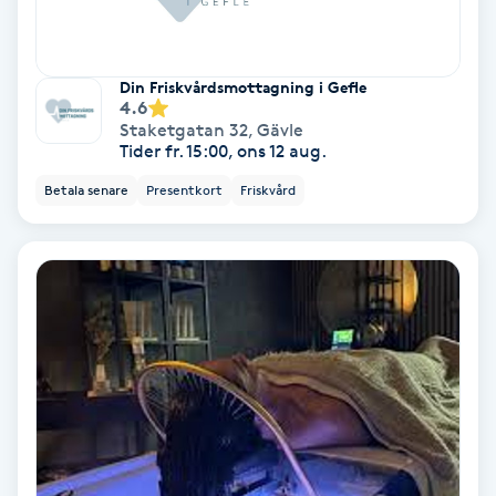
Nagelförlängning akryl
Din Friskvårdsmottagning i Gefle
4.6
Nagelförlängning gelé
Staketgatan 32
,
Gävle
Tider fr. 15:00, ons 12 aug.
Nagelförlängning glasfiber
Betala senare
Presentkort
Friskvård
Nagelförlängning silke
Nagelförstärkning
Nagelklippning
Nagelsvamp
Nageltrång