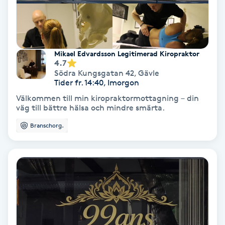
Koppningsmassage
Kosmetisk tatuering
Mikael Edvardsson Legitimerad Kiropraktor
4.7
Södra Kungsgatan 42
,
Gävle
Kostrådgivning
Tider fr. 14:40, Imorgon
Välkommen till min kiropraktormottagning – din
Kroppsinpackning
väg till bättre hälsa och mindre smärta.
Branschorg.
Kroppspeeling
Käkledsbehandling
Kärlbehandling
L