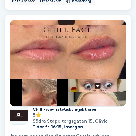
Betala senare
Presentkort
Branschorg.
Ansiktsbehandling djuprengörande
B
Babylights
Balayage
Bambumassage
Barber
Barnklippning
Chill Face- Estetiska injektioner
5
BIAB
Södra Stapeltorgsgatan 15
,
Gävle
Tider fr. 16:15, Imorgon
Blowout