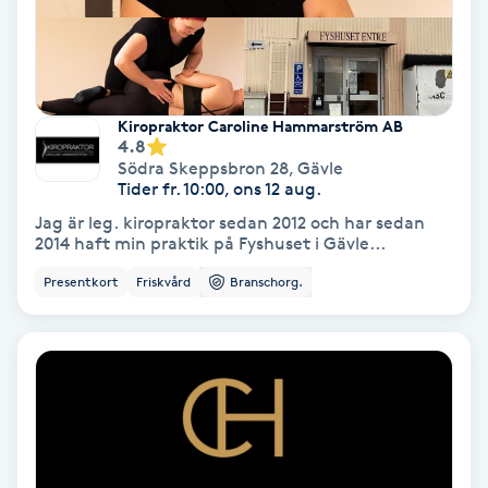
Lymfmassage
Läpptatuering
M
Kiropraktor Caroline Hammarström AB
4.8
Makeup
Södra Skeppsbron 28
,
Gävle
Tider fr. 10:00, ons 12 aug.
Manikyr & Pedikyr
Jag är leg. kiropraktor sedan 2012 och har sedan
2014 haft min praktik på Fyshuset i Gävle...
Massage
Presentkort
Friskvård
Branschorg.
Medial vägledning
Medicinsk massage
Meditation