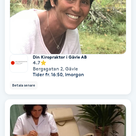
Spa
Spa manikyr & pedikyr
Spa-manikyr
Din Kiropraktor i Gävle AB
Spa-pedikyr
4.7
Bergsgatan 2
,
Gävle
Tider fr. 16:50, Imorgon
Spraytan
Betala senare
Stylist
Sugaring
Svensk massage