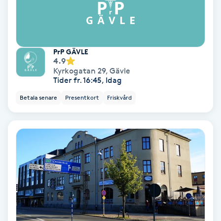
Keratinbehandling
Kinesiologi
PrP GÄVLE
4.9
Kyrkogatan 29
,
Gävle
Kinesisk medicin
Tider fr. 16:45, Idag
Betala senare
Presentkort
Friskvård
Kiropraktik
Klangmassage
Klippning
Klippning & Slingor
Klippning ungdom