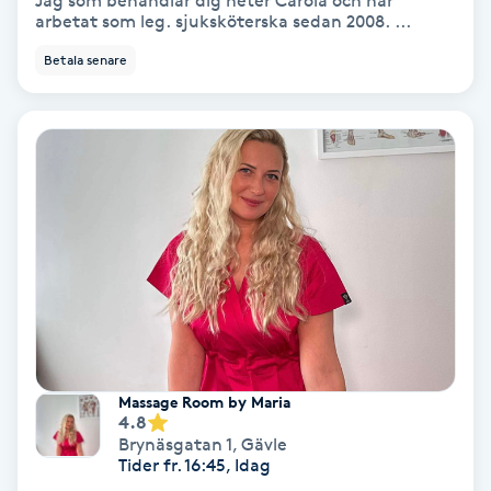
Jag som behandlar dig heter Carola och har
arbetat som leg. sjuksköterska sedan 2008. ...
Bottenfärg
Betala senare
Brynformning
Brynfärgning
Brynplockning
Bröllopsuppsättning
C
Celluliter
Massage Room by Maria
4.8
Coachning
Brynäsgatan 1
,
Gävle
Tider fr. 16:45, Idag