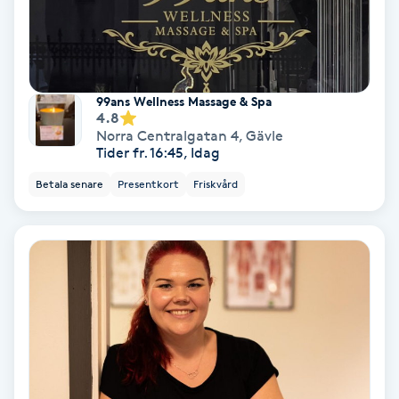
Laserbehandling
Lashlift Keratin
99ans Wellness Massage & Spa
LED-ljusterapi
4.8
Norra Centralgatan 4
,
Gävle
Tider fr. 16:45, Idag
Liktornar
Betala senare
Presentkort
Friskvård
LPG
LPG-behandling
LPG-massage
Luggklippning