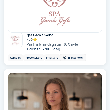
Hypnos
Hårborttagning
Hårbottenbehandling
Spa Gamla Gefle
4.9
Västra Islandsgatan 8
,
Gävle
Hårförlängning
Tider fr. 17:00, Idag
Kampanj
Presentkort
Friskvård
Branschorg.
Hårvård
Hälsa
Hälsprickor
I
Idrottsmassage