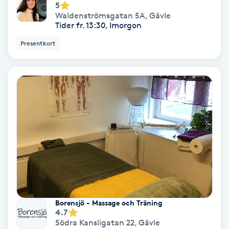
5
Olaplex
Waldenströmsgatan 5A
,
Gävle
Tider fr. 13:30, Imorgon
Olaplexbehandling
Presentkort
Ombre
Ombre brows
Ombre naglar
Optiker
Ortobionomi
Borensjö - Massage och Träning
Ortopedi
4.7
Södra Kansligatan 22
,
Gävle