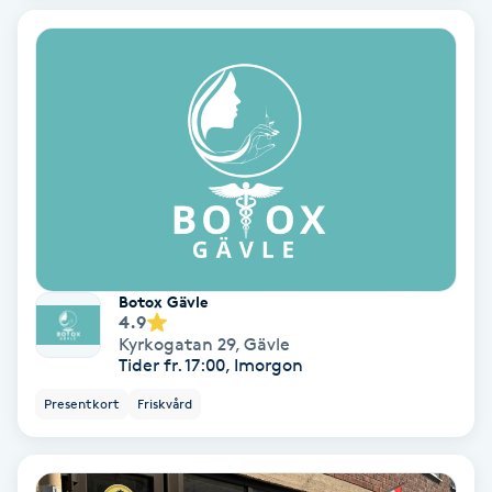
Samtalsterapi
Senioryoga
Shiatsu
Singelfransar
Sjukgymnastik
Botox Gävle
4.9
Kyrkogatan 29
,
Gävle
Skalpmassage
Tider fr. 17:00, Imorgon
Presentkort
Friskvård
Skinbooster
Sklerosering