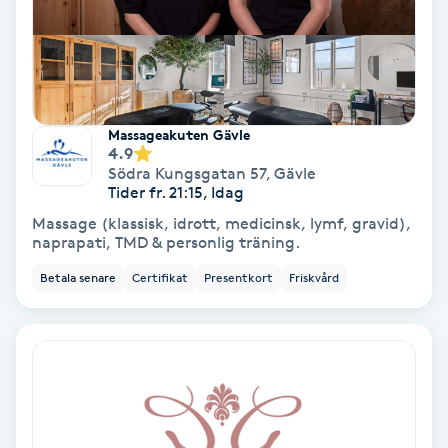
Hollywood Peel
Hot Stone Massage
Hot yoga
Massageakuten Gävle
4.9
Södra Kungsgatan 57
,
Gävle
Hudföryngring
Tider fr. 21:15, Idag
Massage (klassisk, idrott, medicinsk, lymf, gravid),
naprapati, TMD & personlig träning.
Huduppstramning
Betala senare
Certifikat
Presentkort
Friskvård
Hudvård
Hyaluronsyra
Hyperhidros