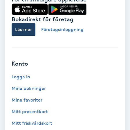
Volymfransar
Bokadirekt för företag
Vårtor
Läs mer
Företagsinloggning
Y
Yin Yoga
Konto
Yoga
Logga in
Yoga Nidra
Mina bokningar
Yogamassage
Mina favoriter
Z
Mitt presentkort
Zonterapi
Mitt friskvårdskort