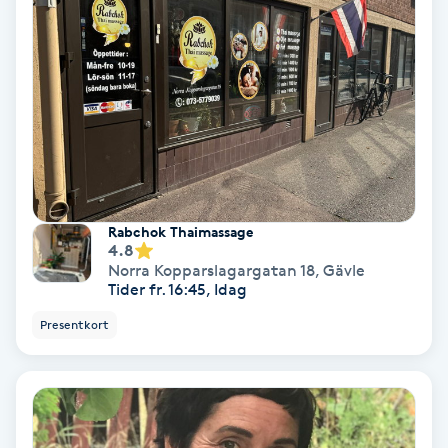
Skoinlägg
Skägg
Skäggfärgning
Skäggklippning
Rabchok Thaimassage
4.8
Skäggtrimmning
Norra Kopparslagargatan 18
,
Gävle
Tider fr. 16:45, Idag
Skönhet
Presentkort
Slingor
Sockring