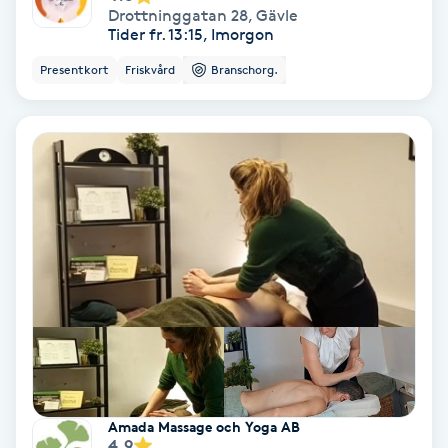
Drottninggatan 28
,
Gävle
Fotmassage
Tider fr. 13:15, Imorgon
Presentkort
Friskvård
Branschorg.
Fotsvamp
Fotvård
Fransar
Fransborttagning
Fransfärgning
Fransförlängning
Fransförlängning Megavolym
Amada Massage och Yoga AB
4.9