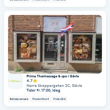
Personlig tränare
Picolaser
Piercing
Pigmentbehandling
Pigmentfläckar
Prima Thaimassage & spa i Gävle
Plastikkirurgi
4.7
Norra Skeppargatan 3C
,
Gävle
Tider fr. 17:00, Idag
Powder brows
Betala senare
Presentkort
Friskvård
Power Yoga