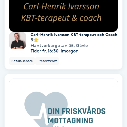
Medium
Megavolymfransar
Carl-Henrik Ivarsson KBT terapeut och Coach
Melasma
5
Hantverkargatan 35
,
Gävle
Tider fr. 16:30, Imorgon
Mesoterapi
Betala senare
Presentkort
MicroPen
Microshading
Mixfransar
N
Nagelförlängning