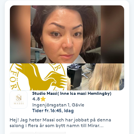
PRP (Platelet Rich Plasma)
PRX-T33
Psoriasis
PT
R
Radiofrekvens
Studio Massi( Inne Ica maxi Hemlingby)
4.8
Rakning
Ingenjörsgatan 1
,
Gävle
Tider fr. 16:45, Idag
Hej! Jag heter Massi och har jobbat på denna
Reflexologi
salong i flera år som bytt namn till Mirar...