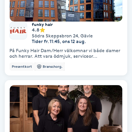
Gruppträning
funky hair
4.8
Gua Sha-massage
Södra Skeppsbron 24
,
Gävle
H
Tider fr. 11:45, ons 12 aug.
På Funky Hair Dam/Herr välkomnar vi både damer
Hatha Yoga
och herrar. Att vara ödmjuk, serviceor...
Presentkort
Branschorg.
Headspa
Healing
Herrklippning
HIFU