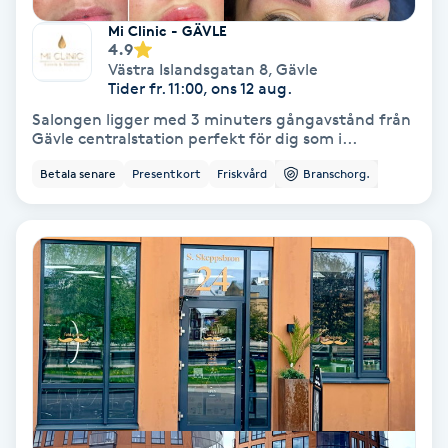
Färgning
Mi Clinic - GÄVLE
4.9
Västra Islandsgatan 8
,
Gävle
Föning
Tider fr. 11:00, ons 12 aug.
G
Salongen ligger med 3 minuters gångavstånd från
Gävle centralstation perfekt för dig som i...
Gel naglar
Betala senare
Presentkort
Friskvård
Branschorg.
Gelenaglar
Gellack
Gellack med förstärkning
Gravidmassage
Gravidyoga