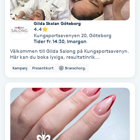
Fotmassage
Gilda Skolan Göteborg
Fotsvamp
4.4
Kungsportsavenyen 20
,
Göteborg
Tider fr. 14:30, Imorgon
Fotvård
Välkommen till Gilda Salong på Kungsportsavenyn.
Här kan du boka lyxiga, resultatinrik...
Fransar
Kampanj
Presentkort
Branschorg.
Fransborttagning
Fransfärgning
Fransförlängning
Fransförlängning Megavolym