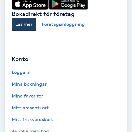
Färgning
Bokadirekt för företag
Läs mer
Företagsinloggning
Föning
G
Gel naglar
Konto
Gelenaglar
Logga in
Gellack
Mina bokningar
Mina favoriter
Gellack med förstärkning
Mitt presentkort
Gravidmassage
Mitt friskvårdskort
Gravidyoga
Avboka med kod