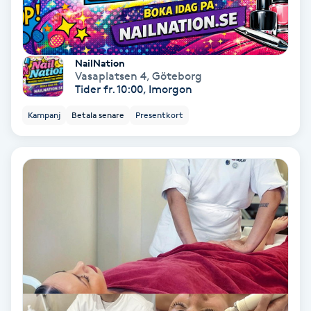
Extensions borttagning
Eyeliner-tatuering
NailNation
F
Vasaplatsen 4
,
Göteborg
Tider fr. 10:00, Imorgon
Face framing
Kampanj
Betala senare
Presentkort
Faceliftmassage
Fet hårbotten
Fettreducering
Fibromassage
Fillers