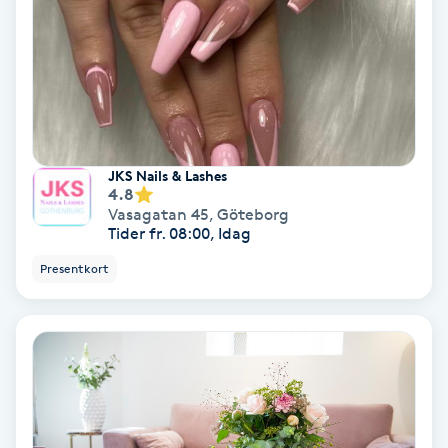
Bottenfärg
Brynformning
Brynfärgning
JKS Nails & Lashes
4.8
Brynplockning
Vasagatan 45
,
Göteborg
Tider fr. 08:00, Idag
Bröllopsuppsättning
Presentkort
C
Celluliter
Coachning