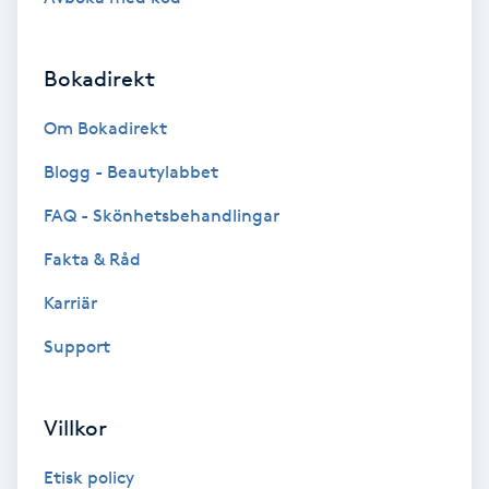
Gruppträning
Bokadirekt
Gua Sha-massage
Om Bokadirekt
H
Blogg - Beautylabbet
Hatha Yoga
FAQ - Skönhetsbehandlingar
Fakta & Råd
Headspa
Karriär
Healing
Support
Herrklippning
Villkor
HIFU
Etisk policy