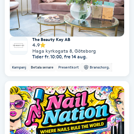
Color correction
Cryoterapi
D
The Beauty Key AB
Damklippning
4.9
Haga kyrkogata 8
,
Göteborg
Tider fr. 10:00, fre 14 aug.
Dermapen
Kampanj
Betala senare
Presentkort
Branschorg.
Diamantslipning
E
Enzympeeling
Extensions