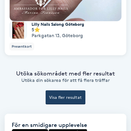
Fransförlängning Volym
Fransk manikyr
Lilly Nails Salong Göteborg
5
Parkgatan 13
,
Göteborg
Fransrengöring
Presentkort
Frekvensterapi
Utöka sökområdet med fler resultat
Friskvård
Utöka din sökarea för att få flera träffar
Friskvårdsmassage
Visa fler resultat
Frisör
Funktionsanalys
För en smidigare upplevelse