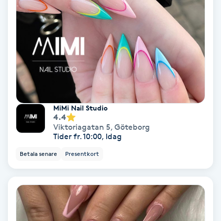
Ansiktsbehandling djuprengörande
B
Babylights
Balayage
Bambumassage
MiMi Nail Studio
4.4
Viktoriagatan 5
,
Göteborg
Barber
Tider fr. 10:00, Idag
Betala senare
Presentkort
Barnklippning
BIAB
Blowout