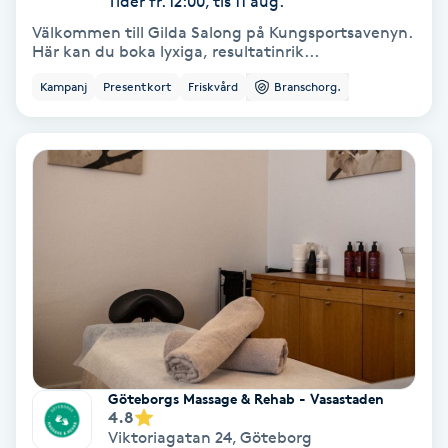
Tider fr. 12:00, tis 11 aug.
Välkommen till Gilda Salong på Kungsportsavenyn.
Bottenfärg
Här kan du boka lyxiga, resultatinrik...
Kampanj
Presentkort
Friskvård
Branschorg.
Brynformning
Brynfärgning
Brynplockning
Bröllopsuppsättning
C
Celluliter
Göteborgs Massage & Rehab - Vasastaden
Coachning
4.8
Viktoriagatan 24
,
Göteborg