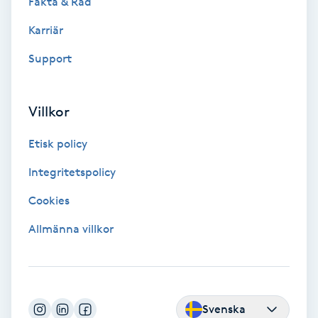
Fakta & Råd
Medium
Karriär
Support
Megavolymfransar
Melasma
Villkor
Mesoterapi
Etisk policy
Integritetspolicy
MicroPen
Cookies
Microshading
Allmänna villkor
Mixfransar
N
Svenska
Nagelförlängning