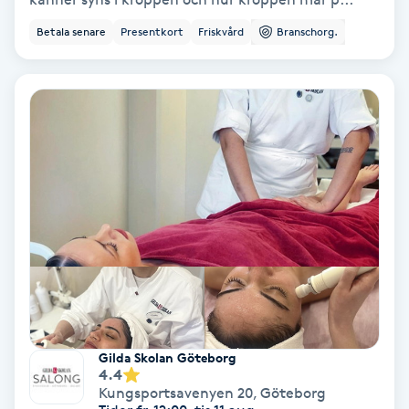
Ansiktsbehandling djuprengörande
Betala senare
Presentkort
Friskvård
Branschorg.
B
Babylights
Balayage
Bambumassage
Barber
Barnklippning
BIAB
Gilda Skolan Göteborg
4.4
Kungsportsavenyen 20
,
Göteborg
Blowout