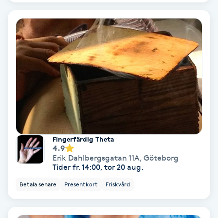
Gruppträning
Gua Sha-massage
H
Hatha Yoga
Headspa
Fingerfärdig Theta
Healing
4.9
Erik Dahlbergsgatan 11A
,
Göteborg
Tider fr. 14:00, tor 20 aug.
Herrklippning
Betala senare
Presentkort
Friskvård
HIFU