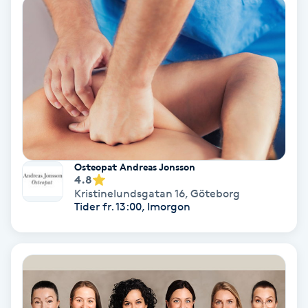
Hollywood Peel
Hot Stone Massage
Hot yoga
Hudföryngring
Osteopat Andreas Jonsson
Huduppstramning
4.8
Kristinelundsgatan 16
,
Göteborg
Hudvård
Tider fr. 13:00, Imorgon
Hyaluronsyra
Hyperhidros