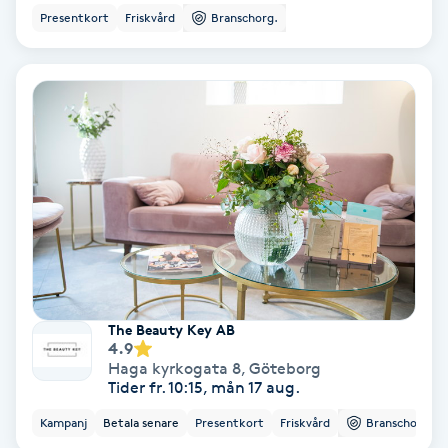
Presentkort
Friskvård
Branschorg.
Färgning
Föning
G
Gel naglar
Gelenaglar
Gellack
The Beauty Key AB
Gellack med förstärkning
4.9
Haga kyrkogata 8
,
Göteborg
Tider fr. 10:15, mån 17 aug.
Gravidmassage
Kampanj
Betala senare
Presentkort
Friskvård
Branschorg.
Gravidyoga