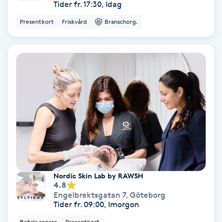
Tider fr. 17:30, Idag
Color correction
Presentkort
Friskvård
Branschorg.
Cryoterapi
D
Damklippning
Dermapen
Diamantslipning
E
Enzympeeling
Nordic Skin Lab by RAWSH
4.8
Engelbrektsgatan 7
,
Göteborg
Extensions
Tider fr. 09:00, Imorgon
Betala senare
Presentkort