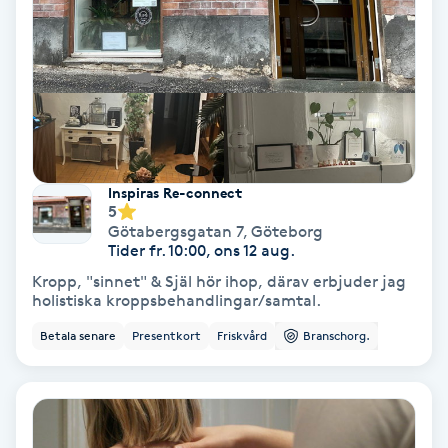
Keratinbehandling
Kinesiologi
Kinesisk medicin
Inspiras Re-connect
Kiropraktik
5
Götabergsgatan 7
,
Göteborg
Tider fr. 10:00, ons 12 aug.
Klangmassage
Kropp, "sinnet" & Själ hör ihop, därav erbjuder jag
holistiska kroppsbehandlingar/samtal.
Klippning
Betala senare
Presentkort
Friskvård
Branschorg.
Klippning & Slingor
Klippning ungdom