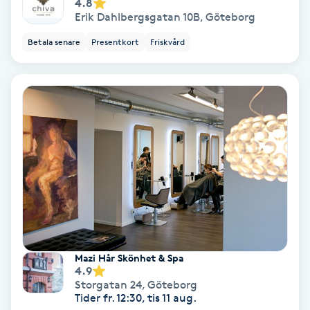
4.8
Erik Dahlbergsgatan 10B
,
Göteborg
Fransförlängning Volym
Betala senare
Presentkort
Friskvård
Fransk manikyr
Fransrengöring
Frekvensterapi
Friskvård
Friskvårdsmassage
Frisör
Mazi Hår Skönhet & Spa
4.9
Storgatan 24
,
Göteborg
Funktionsanalys
Tider fr. 12:30, tis 11 aug.