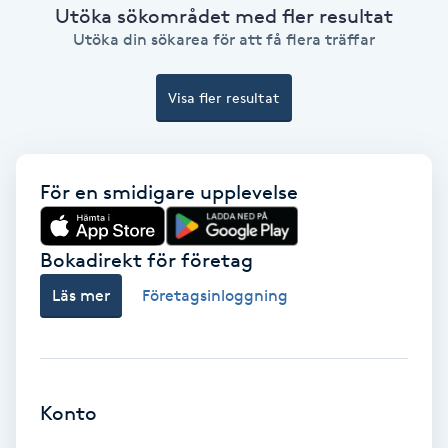
Laserbehandling
Utöka sökområdet med fler resultat
Utöka din sökarea för att få flera träffar
Lashlift Keratin
Visa fler resultat
LED-ljusterapi
Liktornar
För en smidigare upplevelse
LPG
Bokadirekt för företag
LPG-behandling
Läs mer
Företagsinloggning
LPG-massage
Luggklippning
Konto