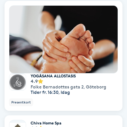
Fotmassage
Fotsvamp
Fotvård
Fransar
Fransborttagning
YOGĀSANA ALLOSTASIS
4.9
Folke Bernadottes gata 2
,
Göteborg
Fransfärgning
Tider fr. 16:30, Idag
Presentkort
Fransförlängning
Fransförlängning Megavolym
Chiva Home Spa