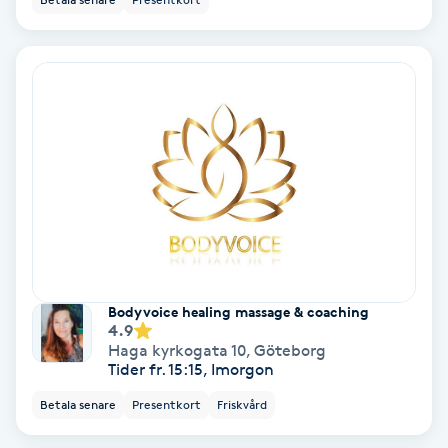
Extensions borttagning
Eyeliner-tatuering
F
Face framing
Faceliftmassage
Fet hårbotten
Fettreducering
Bodyvoice healing massage & coaching
4.9
Haga kyrkogata 10
,
Göteborg
Fibromassage
Tider fr. 15:15, Imorgon
Betala senare
Presentkort
Friskvård
Fillers