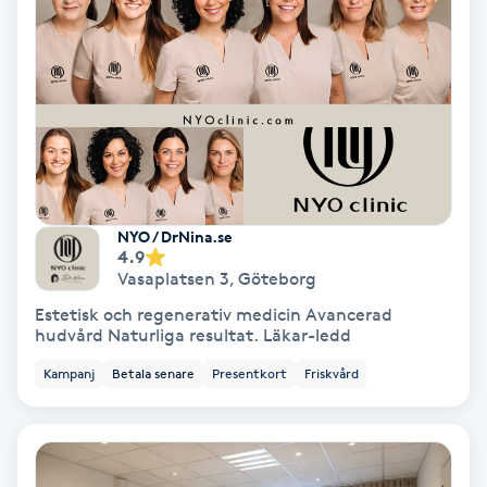
Hypnos
Hårborttagning
Hårbottenbehandling
Hårförlängning
NYO / DrNina.se
4.9
Hårvård
Vasaplatsen 3
,
Göteborg
Estetisk och regenerativ medicin Avancerad
Hälsa
hudvård Naturliga resultat. Läkar-ledd
Kampanj
Betala senare
Presentkort
Friskvård
Hälsprickor
I
Idrottsmassage