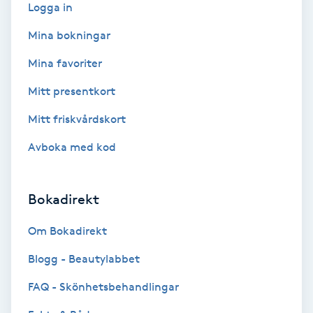
Lymfmassage
Logga in
Mina bokningar
Läpptatuering
Mina favoriter
M
Mitt presentkort
Makeup
Mitt friskvårdskort
Manikyr & Pedikyr
Avboka med kod
Massage
Bokadirekt
Medial vägledning
Om Bokadirekt
Medicinsk massage
Blogg - Beautylabbet
FAQ - Skönhetsbehandlingar
Meditation