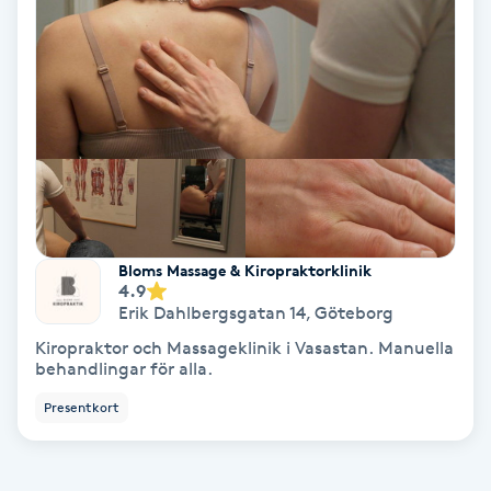
Koppningsmassage
Kosmetisk tatuering
Kostrådgivning
Kroppsinpackning
Bloms Massage & Kiropraktorklinik
Kroppspeeling
4.9
Erik Dahlbergsgatan 14
,
Göteborg
Käkledsbehandling
Kiropraktor och Massageklinik i Vasastan. Manuella
behandlingar för alla.
Kärlbehandling
Presentkort
L