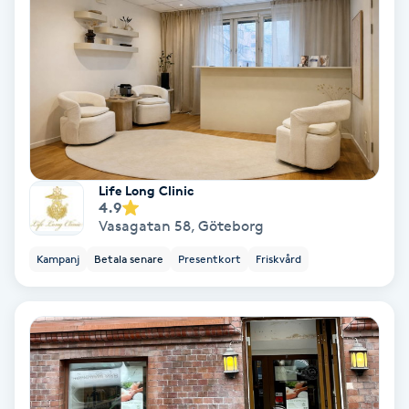
IPL
IPL hårborttagning
IR-massage
J
Life Long Clinic
4.9
Japansk massage
Vasagatan 58
,
Göteborg
K
Kampanj
Betala senare
Presentkort
Friskvård
K18
Katun fransar
Kemisk peeling