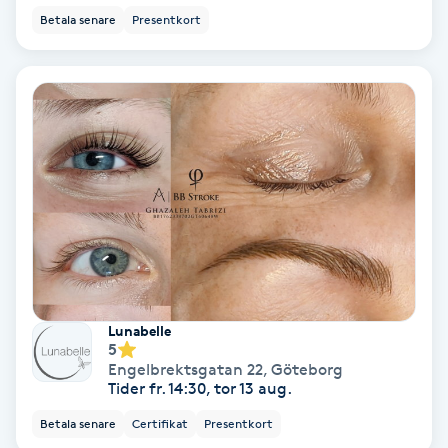
Betala senare
Presentkort
Medium
Megavolymfransar
Melasma
Mesoterapi
MicroPen
Microshading
Lunabelle
5
Mixfransar
Engelbrektsgatan 22
,
Göteborg
Tider fr. 14:30, tor 13 aug.
N
Betala senare
Certifikat
Presentkort
Nagelförlängning