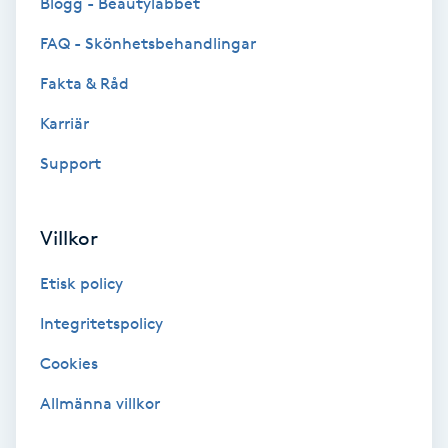
Blogg - Beautylabbet
FAQ - Skönhetsbehandlingar
PRP (Platelet Rich Plasma)
Fakta & Råd
PRX-T33
Karriär
Psoriasis
Support
PT
Villkor
R
Etisk policy
Radiofrekvens
Integritetspolicy
Rakning
Cookies
Allmänna villkor
Reflexologi