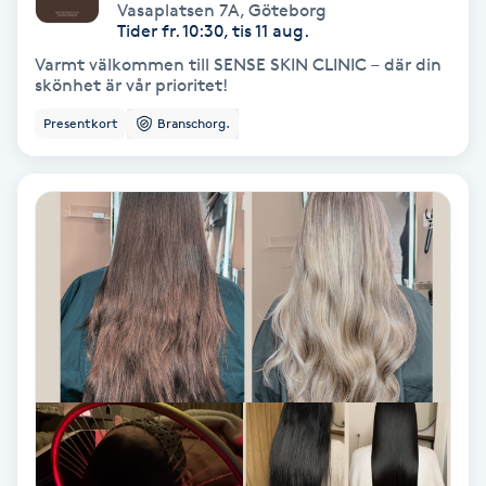
Extensions borttagning
Vasaplatsen 7A
,
Göteborg
Tider fr. 10:30, tis 11 aug.
Varmt välkommen till SENSE SKIN CLINIC – där din
Eyeliner-tatuering
skönhet är vår prioritet!
F
Presentkort
Branschorg.
Face framing
Faceliftmassage
Fet hårbotten
Fettreducering
Fibromassage
Fillers