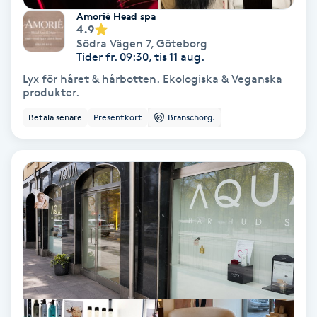
Amoriè Head spa
Fotmassage
4.9
Södra Vägen 7
,
Göteborg
Tider fr. 09:30, tis 11 aug.
Fotsvamp
Lyx för håret & hårbotten. Ekologiska & Veganska
produkter.
Fotvård
Betala senare
Presentkort
Branschorg.
Fransar
Fransborttagning
Fransfärgning
Fransförlängning
Fransförlängning Megavolym