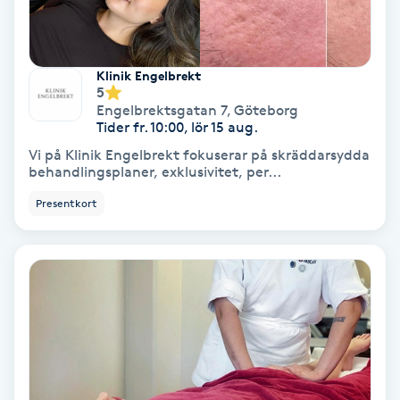
Hollywood Peel
Hot Stone Massage
Klinik Engelbrekt
5
Engelbrektsgatan 7
,
Göteborg
Hot yoga
Tider fr. 10:00, lör 15 aug.
Vi på Klinik Engelbrekt fokuserar på skräddarsydda
Hudföryngring
behandlingsplaner, exklusivitet, per...
Presentkort
Huduppstramning
Hudvård
Hyaluronsyra
Hyperhidros