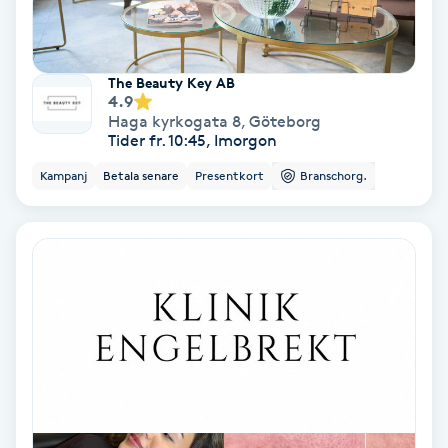
Gruppträning
The Beauty Key AB
4.9
Gua Sha-massage
Haga kyrkogata 8
,
Göteborg
H
Tider fr. 10:45, Imorgon
Kampanj
Betala senare
Presentkort
Branschorg.
Hatha Yoga
Headspa
Healing
Herrklippning
HIFU