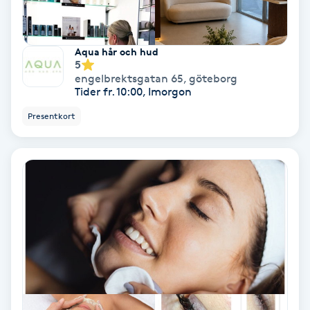
Fransförlängning Volym
Aqua hår och hud
Fransk manikyr
5
engelbrektsgatan 65
,
göteborg
Tider fr. 10:00, Imorgon
Fransrengöring
Presentkort
Frekvensterapi
Friskvård
Friskvårdsmassage
Frisör
Funktionsanalys