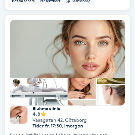
Betala senare
Presentkort
Branschorg.
Ansiktsbehandling djuprengörande
B
Babylights
Balayage
Bambumassage
Barber
Barnklippning
Bluhme clinic
4.8
BIAB
Vasagatan 42
,
Göteborg
Tider fr. 17:30, Imorgon
Blowout