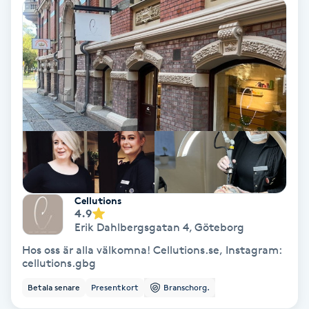
Nagelvård
Naglar borttagning
Naglar reparation
Naprapati
Navelpiercing
Cellutions
4.9
Erik Dahlbergsgatan 4
,
Göteborg
NBE-massage
Hos oss är alla välkomna! Cellutions.se, Instagram:
cellutions.gbg
Ny frisyr
Betala senare
Presentkort
Branschorg.
O