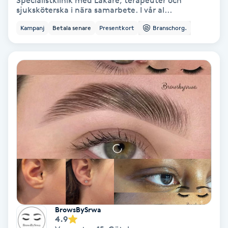
Specialistklinik med Läkare, terapeuter och
sjuksköterska i nära samarbete. I vår al...
Bottenfärg
Kampanj
Betala senare
Presentkort
Branschorg.
Brynformning
Brynfärgning
Brynplockning
Bröllopsuppsättning
C
Celluliter
Coachning
BrowsBySrwa
4.9