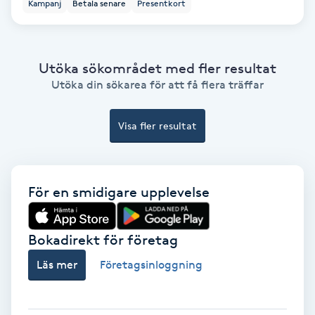
Kampanj
Betala senare
Presentkort
Osteopati
P
Utöka sökområdet med fler resultat
Paraffinbehandling
Utöka din sökarea för att få flera träffar
Pedikyr
Visa fler resultat
Pensionärklippning
Permanent
För en smidigare upplevelse
Permanent hårborttagning
Bokadirekt för företag
Läs mer
Företagsinloggning
Permanent ögonbrynsmakeup
Personal shopper