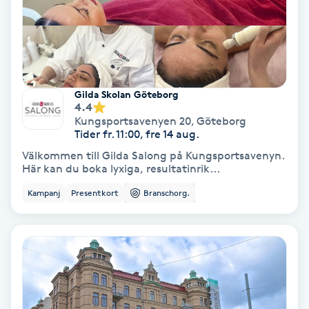
Hypnos
Hårborttagning
Hårbottenbehandling
Gilda Skolan Göteborg
4.4
Kungsportsavenyen 20
,
Göteborg
Hårförlängning
Tider fr. 11:00, fre 14 aug.
Välkommen till Gilda Salong på Kungsportsavenyn.
Hårvård
Här kan du boka lyxiga, resultatinrik...
Kampanj
Presentkort
Branschorg.
Hälsa
Hälsprickor
I
Idrottsmassage