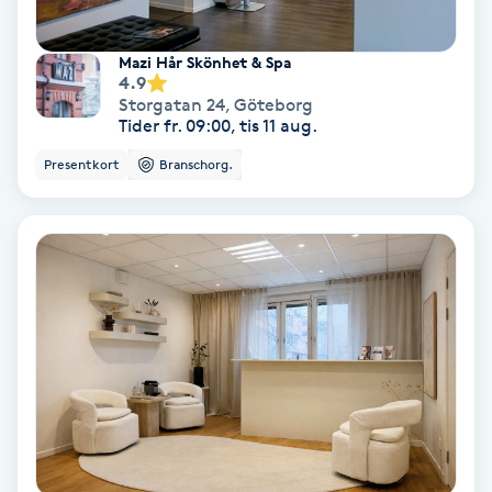
Koppningsmassage
Mazi Hår Skönhet & Spa
4.9
Kosmetisk tatuering
Storgatan 24
,
Göteborg
Tider fr. 09:00, tis 11 aug.
Kostrådgivning
Presentkort
Branschorg.
Kroppsinpackning
Kroppspeeling
Käkledsbehandling
Kärlbehandling
L