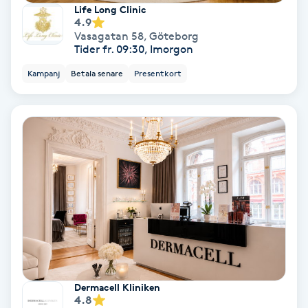
Laserbehandling
Life Long Clinic
4.9
Vasagatan 58
,
Göteborg
Lashlift Keratin
Tider fr. 09:30, Imorgon
Kampanj
Betala senare
Presentkort
LED-ljusterapi
Liktornar
LPG
LPG-behandling
LPG-massage
Luggklippning
Dermacell Kliniken
4.8