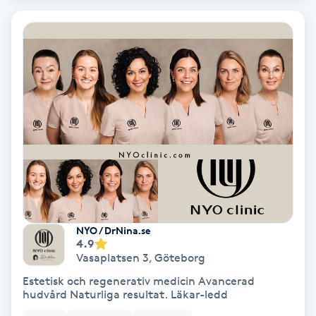
Olaplex
Olaplexbehandling
Ombre
Ombre brows
Ombre naglar
Optiker
NYO / DrNina.se
4.9
Ortobionomi
Vasaplatsen 3
,
Göteborg
Estetisk och regenerativ medicin Avancerad
Ortopedi
hudvård Naturliga resultat. Läkar-ledd