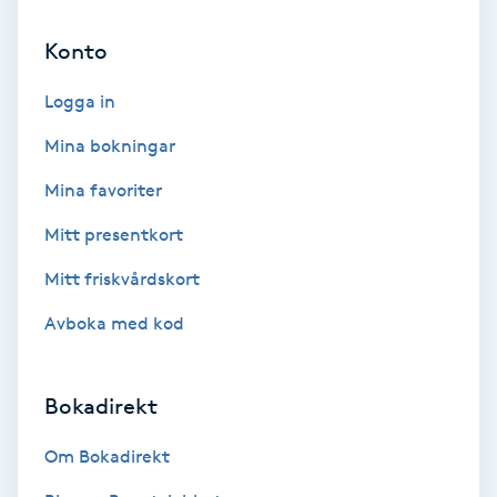
Konto
Personlig tränare
Logga in
Picolaser
Mina bokningar
Piercing
Mina favoriter
Mitt presentkort
Pigmentbehandling
Mitt friskvårdskort
Pigmentfläckar
Avboka med kod
Plastikkirurgi
Bokadirekt
Powder brows
Om Bokadirekt
Power Yoga