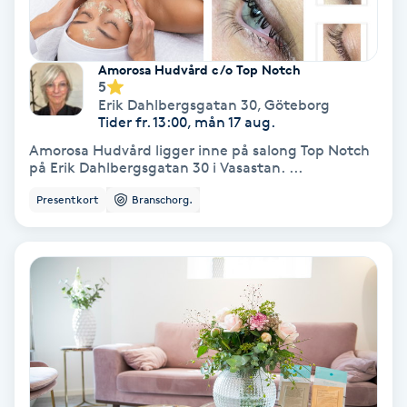
Färgning
Amorosa Hudvård c/o Top Notch
Föning
5
Erik Dahlbergsgatan 30
,
Göteborg
G
Tider fr. 13:00, mån 17 aug.
Gel naglar
Amorosa Hudvård ligger inne på salong Top Notch
på Erik Dahlbergsgatan 30 i Vasastan. ...
Gelenaglar
Presentkort
Branschorg.
Gellack
Gellack med förstärkning
Gravidmassage
Gravidyoga