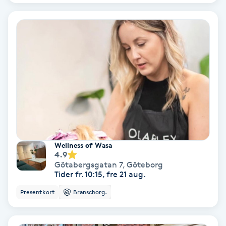
Nagelförlängning akryl
Nagelförlängning gelé
Nagelförlängning glasfiber
Nagelförlängning silke
Nagelförstärkning
Wellness of Wasa
4.9
Götabergsgatan 7
,
Göteborg
Nagelklippning
Tider fr. 10:15, fre 21 aug.
Presentkort
Branschorg.
Nagelsvamp
Nageltrång