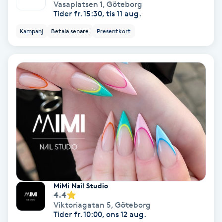
Lymfmassage
Vasaplatsen 1
,
Göteborg
Tider fr. 15:30, tis 11 aug.
Läpptatuering
Kampanj
Betala senare
Presentkort
M
Makeup
Manikyr & Pedikyr
Massage
Medial vägledning
Medicinsk massage
MiMi Nail Studio
4.4
Viktoriagatan 5
,
Göteborg
Meditation
Tider fr. 10:00, ons 12 aug.