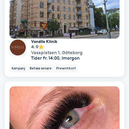
IPL
IPL hårborttagning
Vonélle Klinik
IR-massage
4.9
Vasaplatsen 1
,
Göteborg
J
Tider fr. 14:00, Imorgon
Japansk massage
Kampanj
Betala senare
Presentkort
K
K18
Katun fransar
Kemisk peeling