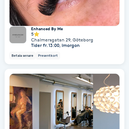
Keratinbehandling
Kinesiologi
Enhanced By Me
5
Chalmersgatan 29
,
Göteborg
Kinesisk medicin
Tider fr. 13:00, Imorgon
Betala senare
Presentkort
Kiropraktik
Klangmassage
Klippning
Klippning & Slingor
Klippning ungdom