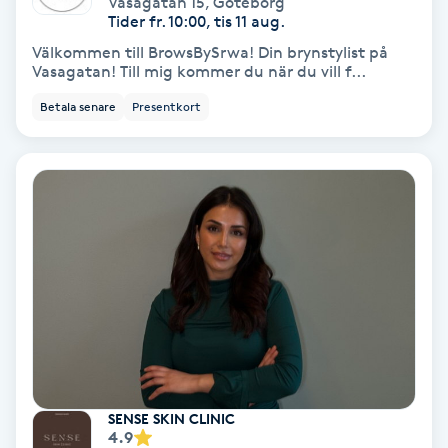
Vasagatan 15
,
Göteborg
Color correction
Tider fr. 10:00, tis 11 aug.
Välkommen till BrowsBySrwa! Din brynstylist på
Cryoterapi
Vasagatan! Till mig kommer du när du vill f...
D
Betala senare
Presentkort
Damklippning
Dermapen
Diamantslipning
E
Enzympeeling
Extensions
SENSE SKIN CLINIC
4.9