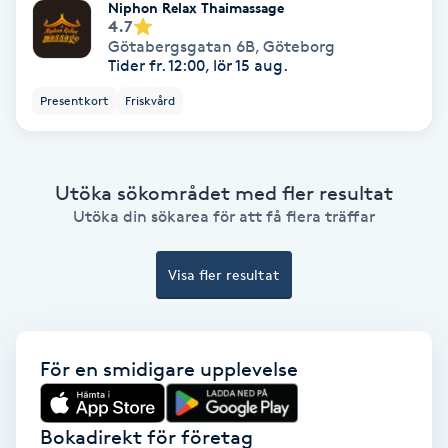
Niphon Relax Thaimassage
Ansiktsbehandling djuprengörande
4.7
Götabergsgatan 6B
,
Göteborg
B
Tider fr. 12:00, lör 15 aug.
Babylights
Presentkort
Friskvård
Balayage
Utöka sökområdet med fler resultat
Bambumassage
Utöka din sökarea för att få flera träffar
Barber
Visa fler resultat
Barnklippning
För en smidigare upplevelse
BIAB
Bokadirekt för företag
Blowout