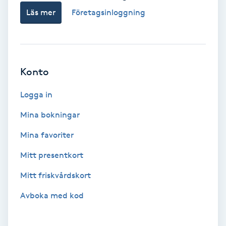
Läs mer
Företagsinloggning
Bottenfärg
Brynformning
Konto
Brynfärgning
Logga in
Brynplockning
Mina bokningar
Bröllopsuppsättning
Mina favoriter
C
Mitt presentkort
Celluliter
Mitt friskvårdskort
Avboka med kod
Coachning