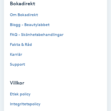
Color correction
Bokadirekt
Om Bokadirekt
Cryoterapi
D
Blogg - Beautylabbet
FAQ - Skönhetsbehandlingar
Damklippning
Fakta & Råd
Dermapen
Karriär
Diamantslipning
Support
E
Villkor
Enzympeeling
Etisk policy
Extensions
Integritetspolicy