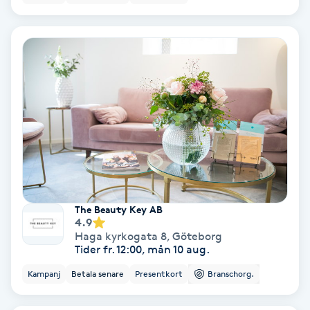
Bottenfärg
Brynformning
Brynfärgning
Brynplockning
Bröllopsuppsättning
C
The Beauty Key AB
4.9
Haga kyrkogata 8
,
Göteborg
Celluliter
Tider fr. 12:00, mån 10 aug.
Kampanj
Betala senare
Presentkort
Branschorg.
Coachning