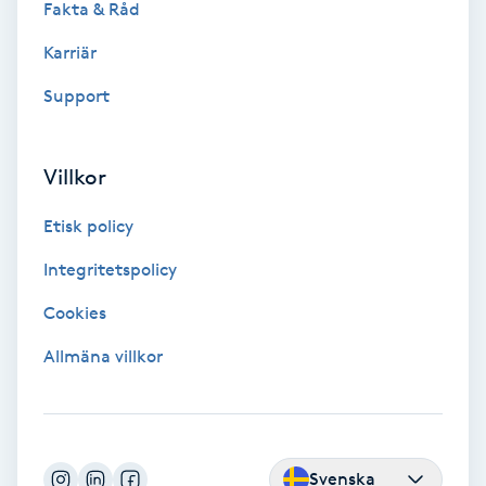
Fakta & Råd
Hollywood Peel
Karriär
Hot Stone Massage
Support
Hot yoga
Villkor
Hudföryngring
Etisk policy
Huduppstramning
Integritetspolicy
Cookies
Hudvård
Allmäna villkor
Hyaluronsyra
Hyperhidros
Svenska