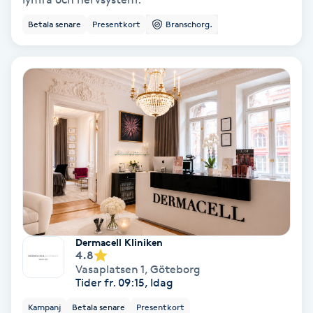
Ansiktsbehandling djuprengörande
Betala senare
Presentkort
Branschorg.
B
Babylights
Balayage
Bambumassage
Barber
Barnklippning
Dermacell Kliniken
4.8
BIAB
Vasaplatsen 1
,
Göteborg
Tider fr. 09:15, Idag
Blowout
Kampanj
Betala senare
Presentkort