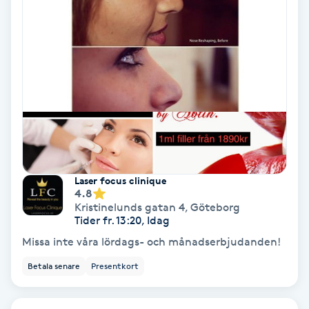
Extensions borttagning
Eyeliner-tatuering
F
Face framing
Faceliftmassage
Fet hårbotten
Laser focus clinique
4.8
Kristinelunds gatan 4
,
Göteborg
Fettreducering
Tider fr. 13:20, Idag
Missa inte våra lördags- och månadserbjudanden!
Fibromassage
Betala senare
Presentkort
Fillers