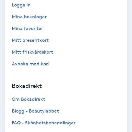
Logga in
Gruppträning
Mina bokningar
Mina favoriter
Gua Sha-massage
Mitt presentkort
H
Mitt friskvårdskort
Hatha Yoga
Avboka med kod
Headspa
Bokadirekt
Healing
Om Bokadirekt
Herrklippning
Blogg - Beautylabbet
HIFU
FAQ - Skönhetsbehandlingar