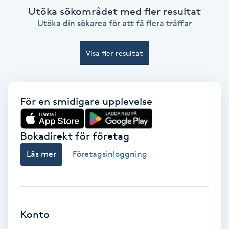
Utöka sökområdet med fler resultat
Färgning
Utöka din sökarea för att få flera träffar
Föning
Visa fler resultat
G
Gel naglar
För en smidigare upplevelse
Gelenaglar
Bokadirekt för företag
Gellack
Läs mer
Företagsinloggning
Gellack med förstärkning
Gravidmassage
Konto
Gravidyoga