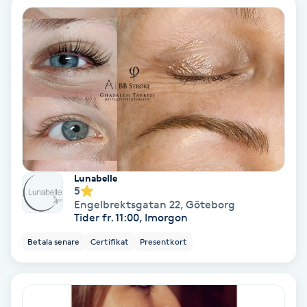
Color correction
Cryoterapi
D
Damklippning
Dermapen
Diamantslipning
Lunabelle
5
E
Engelbrektsgatan 22
,
Göteborg
Tider fr. 11:00, Imorgon
Enzympeeling
Betala senare
Certifikat
Presentkort
Extensions