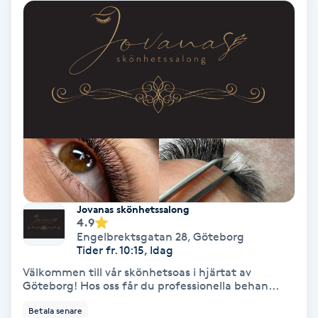
Fotmassage
Fotsvamp
Fotvård
Fransar
Fransborttagning
Jovanas skönhetssalong
Fransfärgning
4.9
Engelbrektsgatan 28
,
Göteborg
Tider fr. 10:15, Idag
Fransförlängning
Välkommen till vår skönhetsoas i hjärtat av
Göteborg! Hos oss får du professionella behan...
Fransförlängning Megavolym
Betala senare