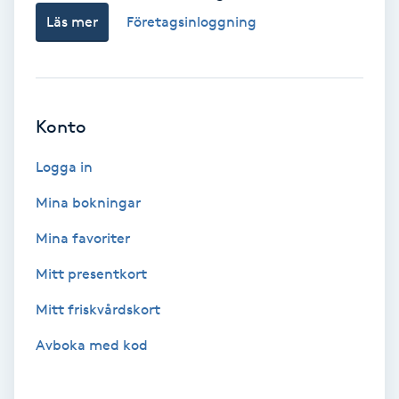
Läs mer
Företagsinloggning
Bottenfärg
Brynformning
Konto
Brynfärgning
Logga in
Brynplockning
Mina bokningar
Bröllopsuppsättning
Mina favoriter
C
Mitt presentkort
Celluliter
Mitt friskvårdskort
Avboka med kod
Coachning