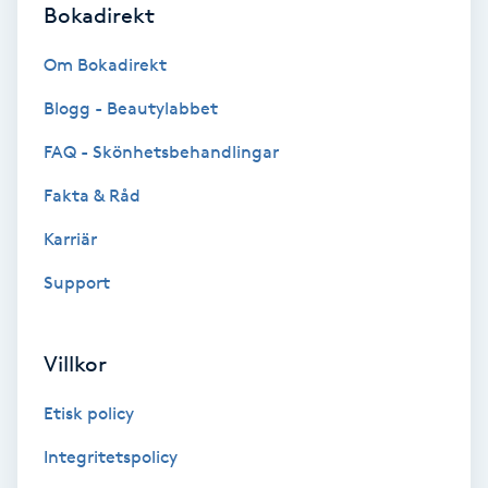
Color correction
Bokadirekt
Om Bokadirekt
Cryoterapi
D
Blogg - Beautylabbet
FAQ - Skönhetsbehandlingar
Damklippning
Fakta & Råd
Dermapen
Karriär
Diamantslipning
Support
E
Villkor
Enzympeeling
Etisk policy
Extensions
Integritetspolicy