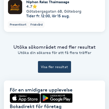
Niphon Relax Thaimassage
Ansiktsbehandling djuprengörande
4.7
Götabergsgatan 6B
,
Göteborg
B
Tider fr. 12:00, lör 15 aug.
Babylights
Presentkort
Friskvård
Balayage
Utöka sökområdet med fler resultat
Bambumassage
Utöka din sökarea för att få flera träffar
Barber
Visa fler resultat
Barnklippning
För en smidigare upplevelse
BIAB
Bokadirekt för företag
Blowout