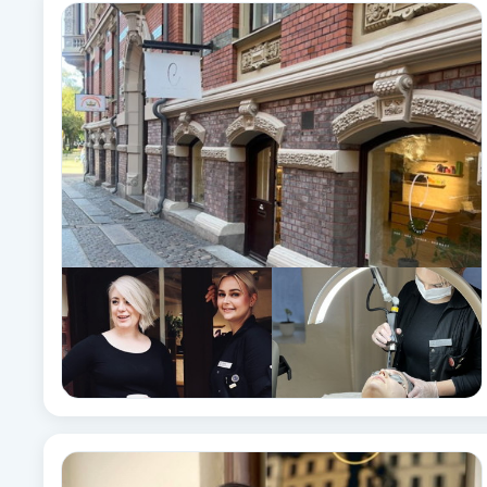
Alternativmedicin
Andningsmassage
Ansiktslyft utan kirurgi
Aromamassage
Ashtanga Yoga
Ayurveda
Ayurvedisk Massage
Ansiktsbehandling djuprengörande
B