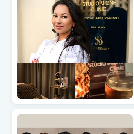
Babylights
Balayage
Bambumassage
Barber
Barnklippning
BIAB
Blowout
Bottenfärg