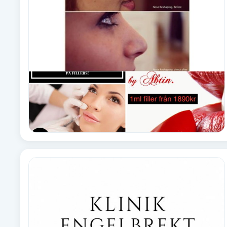
Cryoterapi
D
Damklippning
Dermapen
Diamantslipning
E
Enzympeeling
Extensions
Extensions borttagning