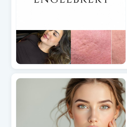
Eyeliner-tatuering
F
Face framing
Faceliftmassage
Fet hårbotten
Fettreducering
Fibromassage
Fillers
Fotmassage