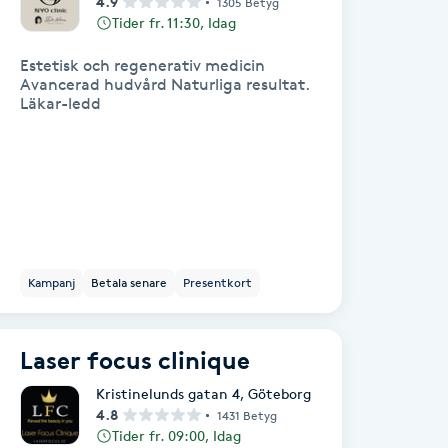
4.9
1305 Betyg
Tider fr. 11:30, Idag
Estetisk och regenerativ medicin
Avancerad hudvård Naturliga resultat.
Läkar-ledd
Kampanj
Betala senare
Presentkort
Laser focus clinique
Kristinelunds gatan 4
,
Göteborg
4.8
1431 Betyg
Tider fr. 09:00, Idag