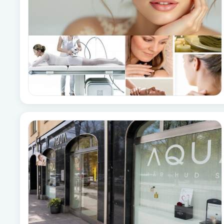
Fotsvamp
Fotvård
Fransar
Fransborttagning
Fransfärgning
Fransförlängning
Fransförlängning Megavolym
Fransförlängning Volym