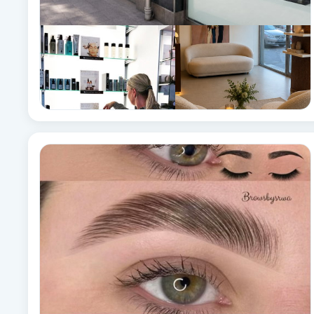
Fransk manikyr
Fransrengöring
Frekvensterapi
Friskvård
Friskvårdsmassage
Frisör
Funktionsanalys
Färgning