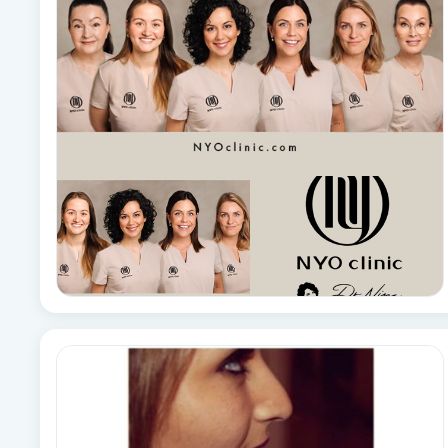
Brynformning
Brynfärgning
Brynplockning
Bröllopsuppsättning
C
Celluliter
Coachning
Color correction