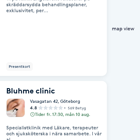
skräddarsydda behandlingsplaner,
exklusivitet, per...
map view
Presentkort
Bluhme clinic
Vasagatan 42
,
Göteborg
4.8
569 Betyg
Tider fr. 17:30, mån 10 aug.
Specialistklinik med Läkare, terapeuter
och sjuksköterska i nära samarbete. I vår
al...