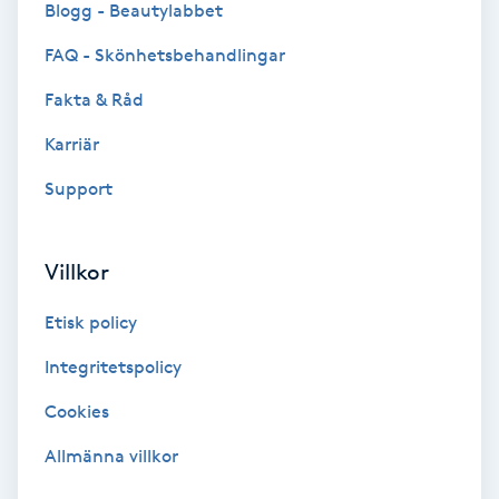
Blogg - Beautylabbet
Bottenfärg
FAQ - Skönhetsbehandlingar
Fakta & Råd
Brynformning
Karriär
Brynfärgning
Support
Brynplockning
Villkor
Bröllopsuppsättning
Etisk policy
C
Integritetspolicy
Celluliter
Cookies
Coachning
Allmänna villkor