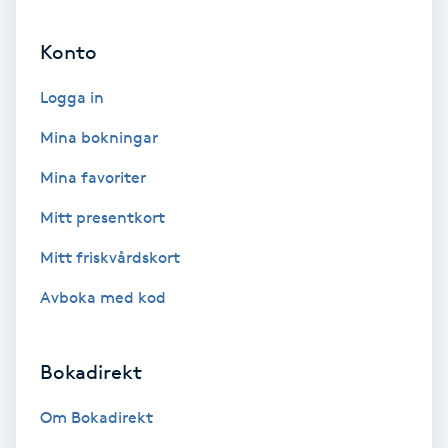
Ansiktsbehandling djuprengörande
Konto
B
Logga in
Babylights
Mina bokningar
Balayage
Mina favoriter
Bambumassage
Mitt presentkort
Mitt friskvårdskort
Barber
Avboka med kod
Barnklippning
Bokadirekt
BIAB
Om Bokadirekt
Blowout