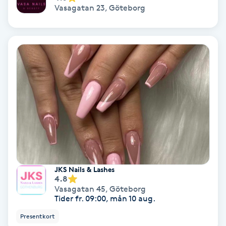
Extensions borttagning
Vasagatan 23
,
Göteborg
Eyeliner-tatuering
F
Face framing
Faceliftmassage
Fet hårbotten
Fettreducering
JKS Nails & Lashes
4.8
Fibromassage
Vasagatan 45
,
Göteborg
Tider fr. 09:00, mån 10 aug.
Fillers
Presentkort