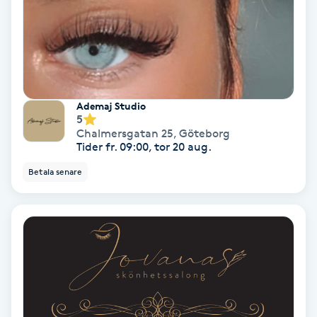
Färgning
Föning
G
Ademaj Studio
Gel naglar
5
Chalmersgatan 25
,
Göteborg
Tider fr. 09:00, tor 20 aug.
Gelenaglar
Betala senare
Gellack
Gellack med förstärkning
Gravidmassage
Gravidyoga