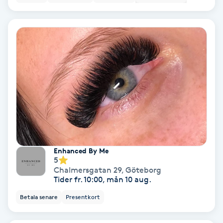
Bottenfärg
Brynformning
Brynfärgning
Brynplockning
Bröllopsuppsättning
C
Enhanced By Me
5
Chalmersgatan 29
,
Göteborg
Celluliter
Tider fr. 10:00, mån 10 aug.
Betala senare
Presentkort
Coachning