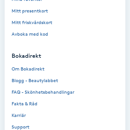
Hypnos
Mitt presentkort
Hårborttagning
Mitt friskvårdskort
Avboka med kod
Hårbottenbehandling
Hårförlängning
Bokadirekt
Om Bokadirekt
Hårvård
Blogg - Beautylabbet
Hälsa
FAQ - Skönhetsbehandlingar
Hälsprickor
Fakta & Råd
I
Karriär
Idrottsmassage
Support