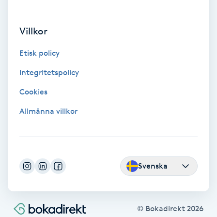
IPL
Villkor
IPL hårborttagning
Etisk policy
Integritetspolicy
IR-massage
J
Cookies
Allmänna villkor
Japansk massage
K
K18
Svenska
Katun fransar
Kemisk peeling
© Bokadirekt
2026