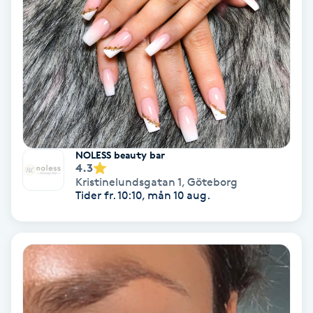
Fransförlängning Volym
Fransk manikyr
Fransrengöring
Frekvensterapi
NOLESS beauty bar
4.3
Friskvård
Kristinelundsgatan 1
,
Göteborg
Tider fr. 10:10, mån 10 aug.
Friskvårdsmassage
Frisör
Funktionsanalys