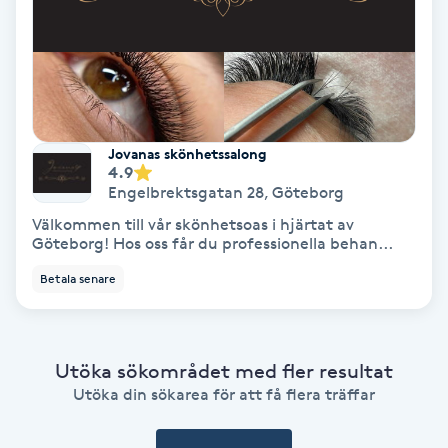
Gruppträning
Gua Sha-massage
H
Jovanas skönhetssalong
4.9
Hatha Yoga
Engelbrektsgatan 28
,
Göteborg
Välkommen till vår skönhetsoas i hjärtat av
Headspa
Göteborg! Hos oss får du professionella behan...
Betala senare
Healing
Herrklippning
Utöka sökområdet med fler resultat
Utöka din sökarea för att få flera träffar
HIFU