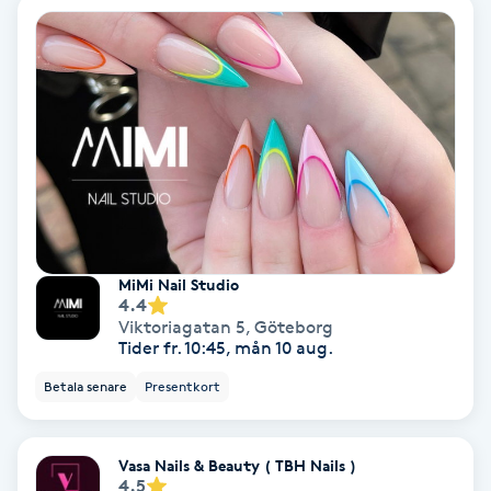
Color correction
Cryoterapi
D
Damklippning
Dermapen
Diamantslipning
MiMi Nail Studio
4.4
E
Viktoriagatan 5
,
Göteborg
Tider fr. 10:45, mån 10 aug.
Enzympeeling
Betala senare
Presentkort
Extensions
Vasa Nails & Beauty ( TBH Nails )
4.5