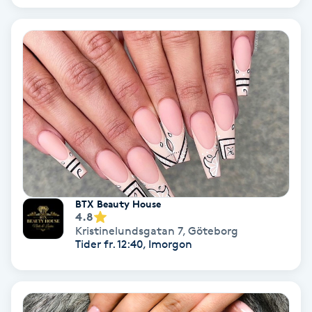
Fotmassage
Fotsvamp
Fotvård
Fransar
Fransborttagning
BTX Beauty House
Fransfärgning
4.8
Kristinelundsgatan 7
,
Göteborg
Tider fr. 12:40, Imorgon
Fransförlängning
Fransförlängning Megavolym