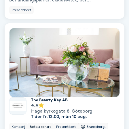
Ansiktsbehandling djuprengörande
Presentkort
B
Babylights
Balayage
Bambumassage
Barber
Barnklippning
The Beauty Key AB
4.9
BIAB
Haga kyrkogata 8
,
Göteborg
Tider fr. 12:00, mån 10 aug.
Blowout
Kampanj
Betala senare
Presentkort
Branschorg.