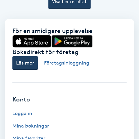
Visa fler resultat
Hollywood Peel
Hot Stone Massage
För en smidigare upplevelse
Hot yoga
Bokadirekt för företag
Hudföryngring
Läs mer
Företagsinloggning
Huduppstramning
Hudvård
Konto
Hyaluronsyra
Logga in
Mina bokningar
Hyperhidros
Mina favoriter