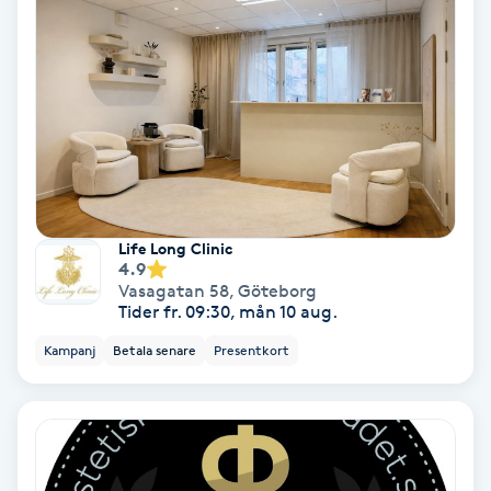
Regndroppsmassage
Reiki
Reikihealing
Reiki massage
Life Long Clinic
Restorative Yoga
4.9
Vasagatan 58
,
Göteborg
Tider fr. 09:30, mån 10 aug.
Rosacea
Kampanj
Betala senare
Presentkort
Rosenmetoden
Ryggmassage
S