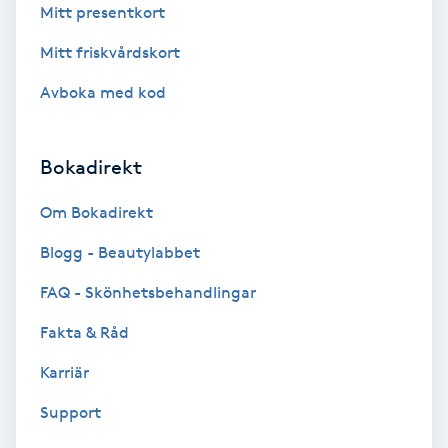
Terapi
Mitt presentkort
Mitt friskvårdskort
Thaimassage
Avboka med kod
Toning
Bokadirekt
Torr hårbotten
Om Bokadirekt
Torrborstning
Blogg - Beautylabbet
Triggerpunktsmassage
FAQ - Skönhetsbehandlingar
Fakta & Råd
Trådning
Karriär
Träning
Support