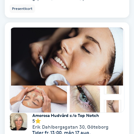
Medium
Presentkort
Megavolymfransar
Melasma
Mesoterapi
MicroPen
Microshading
Mixfransar
Amorosa Hudvård c/o Top Notch
N
5
Erik Dahlbergsgatan 30
,
Göteborg
Tider fr. 13:00, mån 17 aug.
Nagelförlängning