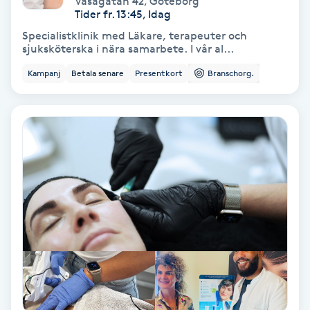
Vasagatan 42
,
Göteborg
Tider fr. 13:45, Idag
Bottenfärg
Specialistklinik med Läkare, terapeuter och
sjuksköterska i nära samarbete. I vår al...
Brynformning
Kampanj
Betala senare
Presentkort
Branschorg.
Brynfärgning
Brynplockning
Bröllopsuppsättning
C
Celluliter
Coachning