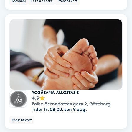
Kampanj
Betala senare
Presentkort
Personlig tränare
Picolaser
Piercing
Pigmentbehandling
Pigmentfläckar
YOGĀSANA ALLOSTASIS
Plastikkirurgi
4.9
Folke Bernadottes gata 2
,
Göteborg
Tider fr. 08:00, sön 9 aug.
Powder brows
Presentkort
Power Yoga