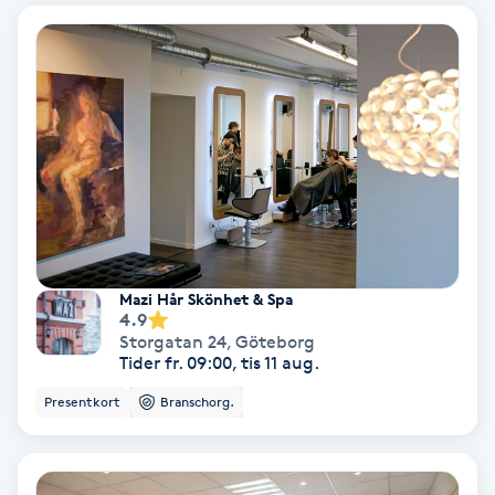
PRP (Platelet Rich Plasma)
PRX-T33
Psoriasis
PT
R
Mazi Hår Skönhet & Spa
4.9
Radiofrekvens
Storgatan 24
,
Göteborg
Tider fr. 09:00, tis 11 aug.
Rakning
Presentkort
Branschorg.
Reflexologi