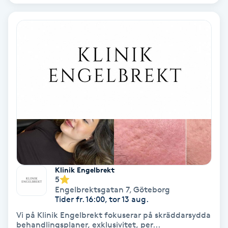
Lymfmassage
Läpptatuering
M
Makeup
Manikyr & Pedikyr
Massage
Medial vägledning
Klinik Engelbrekt
5
Medicinsk massage
Engelbrektsgatan 7
,
Göteborg
Tider fr. 16:00, tor 13 aug.
Meditation
Vi på Klinik Engelbrekt fokuserar på skräddarsydda
behandlingsplaner, exklusivitet, per...