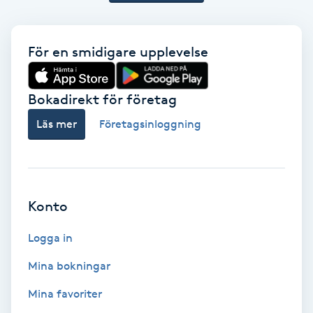
Svettbehandling
T
För en smidigare upplevelse
Tuina-massage
Bokadirekt för företag
Taktil massage
Läs mer
Företagsinloggning
Tandblekning
Tandläkare
Konto
Tatuering
Logga in
Mina bokningar
Tatueringsborttagning
Mina favoriter