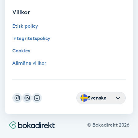
Tvätt & Fön
V
Villkor
Vaccination
Etisk policy
Integritetspolicy
Vampyrbehandling
Cookies
Vaxning
Allmäna villkor
Vaxning brasiliansk
Veterinär
Svenska
Vibrationsmassage
© Bokadirekt
2026
Vinyasa Yoga