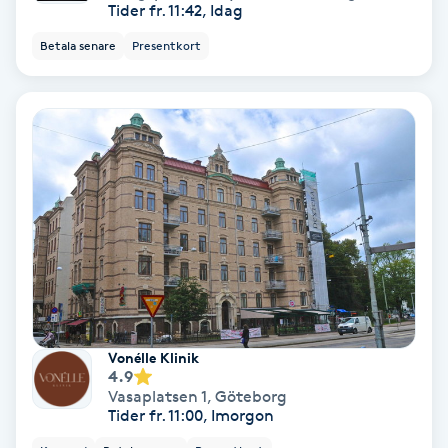
Tider fr. 11:42, Idag
Osteopati
Betala senare
Presentkort
P
Paraffinbehandling
Pedikyr
Pensionärklippning
Permanent
Permanent hårborttagning
Vonélle Klinik
4.9
Permanent ögonbrynsmakeup
Vasaplatsen 1
,
Göteborg
Tider fr. 11:00, Imorgon
Personal shopper