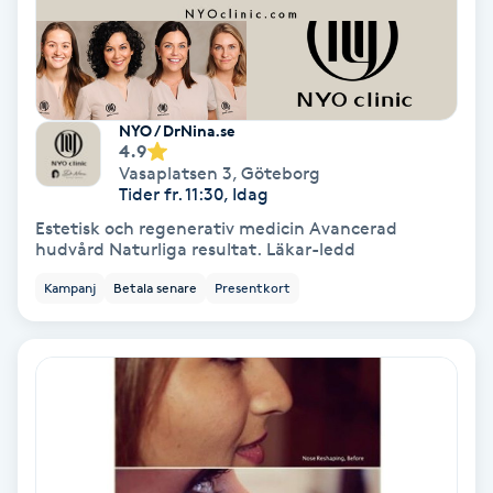
Fotmassage
Fotsvamp
NYO / DrNina.se
4.9
Fotvård
Vasaplatsen 3
,
Göteborg
Tider fr. 11:30, Idag
Fransar
Estetisk och regenerativ medicin Avancerad
hudvård Naturliga resultat. Läkar-ledd
Fransborttagning
Kampanj
Betala senare
Presentkort
Fransfärgning
Fransförlängning
Fransförlängning Megavolym