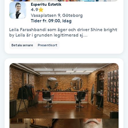
Color correction
Esperitu Estetik
4.9
Vasaplatsen 9
,
Göteborg
Cryoterapi
Tider fr. 09:00, Idag
D
Leila Farashbandi som äger och driver Shine bright
by Leila är i grunden legitimerad sj...
Damklippning
Betala senare
Presentkort
Dermapen
Diamantslipning
E
Enzympeeling
Extensions