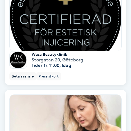
Samtalsterapi
Senioryoga
Shiatsu
Wasa Beautyklinik
Singelfransar
Storgatan 20
,
Göteborg
Tider fr. 11:00, Idag
Sjukgymnastik
Betala senare
Presentkort
Skalpmassage
Skinbooster
Sklerosering