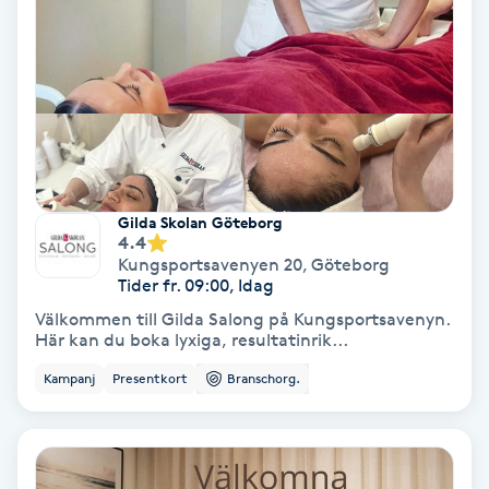
Färgning
Föning
G
Gel naglar
Gilda Skolan Göteborg
Gelenaglar
4.4
Kungsportsavenyen 20
,
Göteborg
Tider fr. 09:00, Idag
Gellack
Välkommen till Gilda Salong på Kungsportsavenyn.
Här kan du boka lyxiga, resultatinrik...
Gellack med förstärkning
Kampanj
Presentkort
Branschorg.
Gravidmassage
Gravidyoga