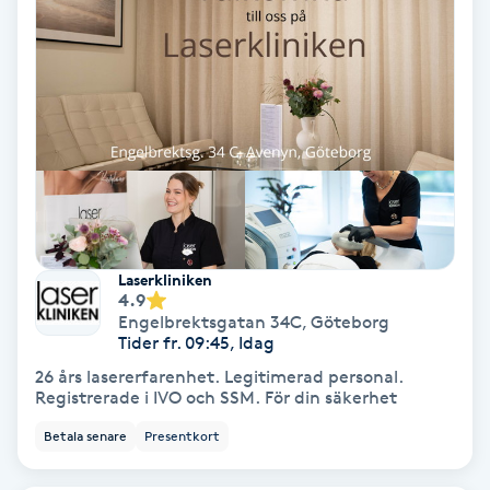
Gruppträning
Gua Sha-massage
H
Hatha Yoga
Headspa
Laserkliniken
4.9
Engelbrektsgatan 34C
,
Göteborg
Healing
Tider fr. 09:45, Idag
26 års lasererfarenhet. Legitimerad personal.
Herrklippning
Registrerade i IVO och SSM. För din säkerhet
Betala senare
Presentkort
HIFU