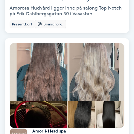
Amorosa Hudvård ligger inne på salong Top Notch
på Erik Dahlbergsgatan 30 i Vasastan. ...
Nagelförlängning akryl
Presentkort
Branschorg.
Nagelförlängning gelé
Nagelförlängning glasfiber
Nagelförlängning silke
Nagelförstärkning
Nagelklippning
Nagelsvamp
Amoriè Head spa
Nageltrång