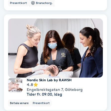
Presentkort
Branschorg.
Keratinbehandling
Kinesiologi
Kinesisk medicin
Kiropraktik
Klangmassage
Klippning
Nordic Skin Lab by RAWSH
4.8
Engelbrektsgatan 7
,
Göteborg
Klippning & Slingor
Tider fr. 09:00, Idag
Betala senare
Presentkort
Klippning ungdom