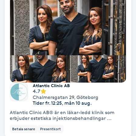
Laserbehandling
Lashlift Keratin
LED-ljusterapi
Liktornar
LPG
Atlantic Clinic AB
LPG-behandling
4.7
Chalmersgatan 29
,
Göteborg
Tider fr. 12:25, mån 10 aug.
LPG-massage
Atlantic Clinic AB® är en läkar-ledd klinik som
erbjuder estetiska injektionsbehandlingar ...
Luggklippning
Betala senare
Presentkort