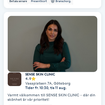
Betala senare
Presentkort
Branschorg.
IPL
IPL hårborttagning
IR-massage
J
Japansk massage
K
K18
SENSE SKIN CLINIC
4.9
Vasaplatsen 7A
,
Göteborg
Katun fransar
Tider fr. 10:30, tis 11 aug.
Varmt välkommen till SENSE SKIN CLINIC – där din
skönhet är vår prioritet!
Kemisk peeling