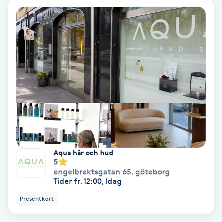
Hollywood Peel
Hot Stone Massage
Hot yoga
Hudföryngring
Huduppstramning
Hudvård
Aqua hår och hud
5
engelbrektsgatan 65
,
göteborg
Hyaluronsyra
Tider fr. 12:00, Idag
Presentkort
Hyperhidros