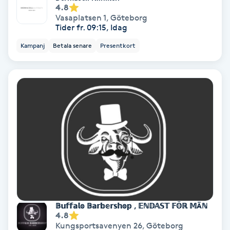
4.8
Olaplex
Vasaplatsen 1
,
Göteborg
Tider fr. 09:15, Idag
Olaplexbehandling
Kampanj
Betala senare
Presentkort
Ombre
Ombre brows
Ombre naglar
Optiker
Ortobionomi
𝔹𝕦𝕗𝕗𝕒𝕝𝕠 𝔹𝕒𝕣𝕓𝕖𝕣𝕤𝕙𝕠𝕡 , 𝔼ℕ𝔻𝔸𝕊𝕋 𝔽𝕆̈ℝ 𝕄Äℕ
Ortopedi
4.8
Kungsportsavenyen 26
,
Göteborg