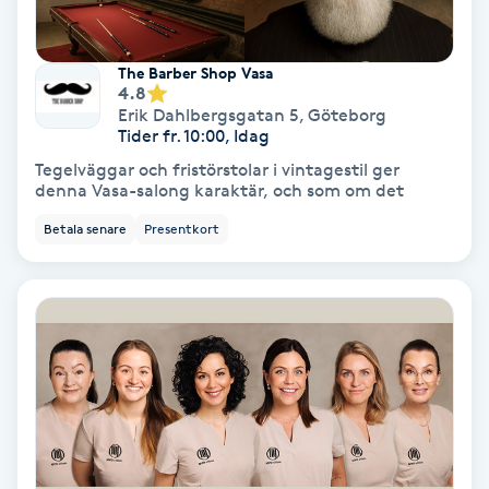
Extensions borttagning
Eyeliner-tatuering
The Barber Shop Vasa
4.8
F
Erik Dahlbergsgatan 5
,
Göteborg
Tider fr. 10:00, Idag
Face framing
Tegelväggar och fristörstolar i vintagestil ger
denna Vasa-salong karaktär, och som om det
Faceliftmassage
Betala senare
Presentkort
Fet hårbotten
Fettreducering
Fibromassage
Fillers