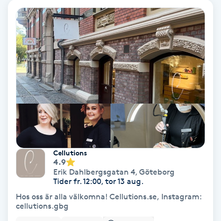
Hypnos
Hårborttagning
Hårbottenbehandling
Hårförlängning
Hårvård
Hälsa
Cellutions
4.9
Erik Dahlbergsgatan 4
,
Göteborg
Hälsprickor
Tider fr. 12:00, tor 13 aug.
I
Hos oss är alla välkomna! Cellutions.se, Instagram:
cellutions.gbg
Idrottsmassage