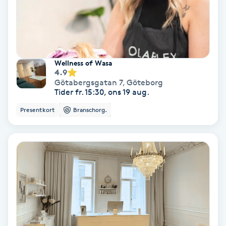
Skoinlägg
Skägg
Wellness of Wasa
4.9
Skäggfärgning
Götabergsgatan 7
,
Göteborg
Tider fr. 15:30, ons 19 aug.
Skäggklippning
Presentkort
Branschorg.
Skäggtrimmning
Skönhet
Slingor
Sockring