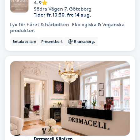
4.9
Södra Vägen 7
,
Göteborg
Tider fr. 10:30, fre 14 aug.
Nagelvård
Lyx för håret & hårbotten. Ekologiska & Veganska
produkter.
Naglar borttagning
Betala senare
Presentkort
Branschorg.
Naglar reparation
Naprapati
Navelpiercing
NBE-massage
Ny frisyr
O
Dermacell Kliniken