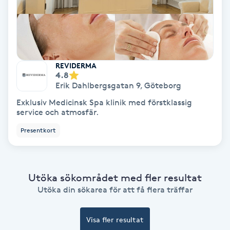
Spa
Spa manikyr & pedikyr
REVIDERMA
4.8
Spa-manikyr
Erik Dahlbergsgatan 9
,
Göteborg
Exklusiv Medicinsk Spa klinik med förstklassig
Spa-pedikyr
service och atmosfär.
Presentkort
Spraytan
Stylist
Utöka sökområdet med fler resultat
Utöka din sökarea för att få flera träffar
Sugaring
Svensk massage
Visa fler resultat