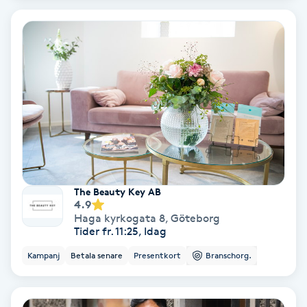
Koppningsmassage
Kosmetisk tatuering
Kostrådgivning
Kroppsinpackning
Kroppspeeling
The Beauty Key AB
4.9
Käkledsbehandling
Haga kyrkogata 8
,
Göteborg
Tider fr. 11:25, Idag
Kärlbehandling
Kampanj
Betala senare
Presentkort
Branschorg.
L