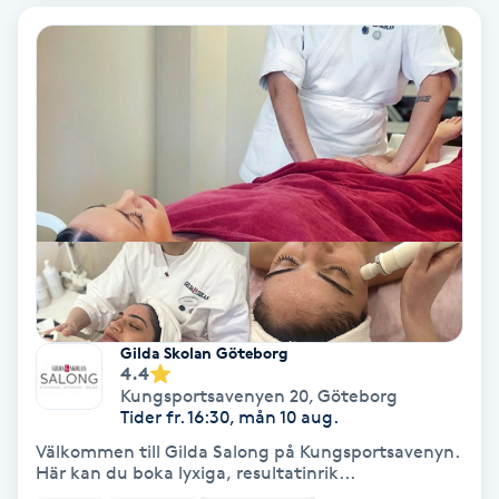
Bottenfärg
Brynformning
Brynfärgning
Brynplockning
Bröllopsuppsättning
C
Gilda Skolan Göteborg
4.4
Celluliter
Kungsportsavenyen 20
,
Göteborg
Tider fr. 16:30, mån 10 aug.
Coachning
Välkommen till Gilda Salong på Kungsportsavenyn.
Här kan du boka lyxiga, resultatinrik...