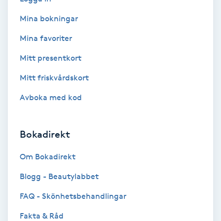
Hollywood Peel
Mina bokningar
Hot Stone Massage
Mina favoriter
Mitt presentkort
Hot yoga
Mitt friskvårdskort
Hudföryngring
Avboka med kod
Huduppstramning
Bokadirekt
Hudvård
Om Bokadirekt
Hyaluronsyra
Blogg - Beautylabbet
FAQ - Skönhetsbehandlingar
Hyperhidros
Fakta & Råd