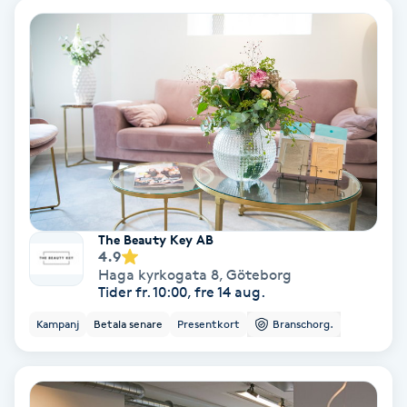
Extensions borttagning
Eyeliner-tatuering
F
Face framing
Faceliftmassage
Fet hårbotten
The Beauty Key AB
4.9
Haga kyrkogata 8
,
Göteborg
Fettreducering
Tider fr. 10:00, fre 14 aug.
Kampanj
Betala senare
Presentkort
Branschorg.
Fibromassage
Fillers