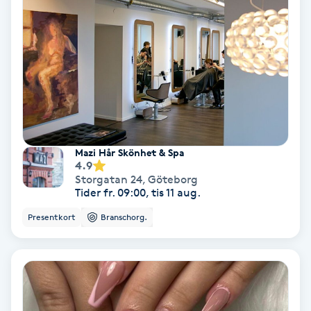
Fotmassage
Fotsvamp
Fotvård
Fransar
Mazi Hår Skönhet & Spa
4.9
Fransborttagning
Storgatan 24
,
Göteborg
Tider fr. 09:00, tis 11 aug.
Fransfärgning
Presentkort
Branschorg.
Fransförlängning
Fransförlängning Megavolym