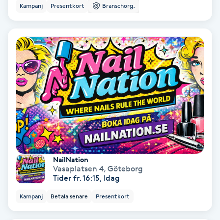
Color correction
Kampanj
Presentkort
Branschorg.
Cryoterapi
D
Damklippning
Dermapen
Diamantslipning
E
NailNation
Enzympeeling
Vasaplatsen 4
,
Göteborg
Tider fr. 16:15, Idag
Extensions
Kampanj
Betala senare
Presentkort