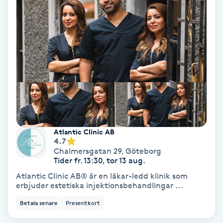
Ansiktsbehandling djuprengörande
B
Babylights
Balayage
Bambumassage
Atlantic Clinic AB
Barber
4.7
Chalmersgatan 29
,
Göteborg
Tider fr. 13:30, tor 13 aug.
Barnklippning
Atlantic Clinic AB® är en läkar-ledd klinik som
erbjuder estetiska injektionsbehandlingar ...
BIAB
Betala senare
Presentkort
Blowout