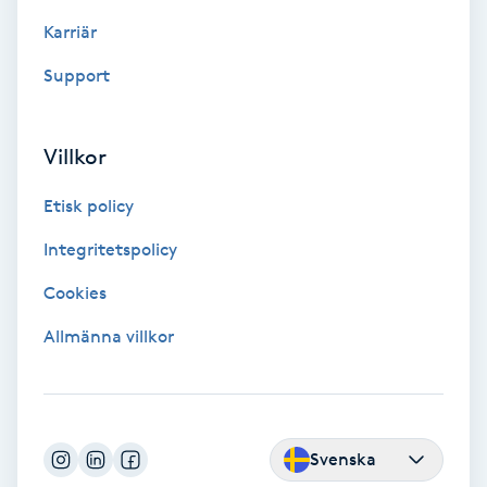
Hypnos
Karriär
Support
Hårborttagning
Hårbottenbehandling
Villkor
Hårförlängning
Etisk policy
Integritetspolicy
Hårvård
Cookies
Hälsa
Allmänna villkor
Hälsprickor
I
Svenska
Idrottsmassage