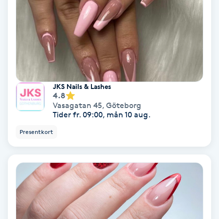
Fransförlängning Volym
Fransk manikyr
Fransrengöring
JKS Nails & Lashes
4.8
Frekvensterapi
Vasagatan 45
,
Göteborg
Tider fr. 09:00, mån 10 aug.
Friskvård
Presentkort
Friskvårdsmassage
Frisör
Funktionsanalys