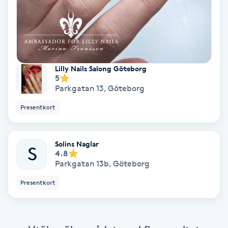
Färgning
Föning
G
Lilly Nails Salong Göteborg
5
Gel naglar
Parkgatan 13
,
Göteborg
Presentkort
Gelenaglar
Gellack
Solins Naglar
S
4.8
Parkgatan 13b
,
Göteborg
Gellack med förstärkning
Presentkort
Gravidmassage
Gravidyoga