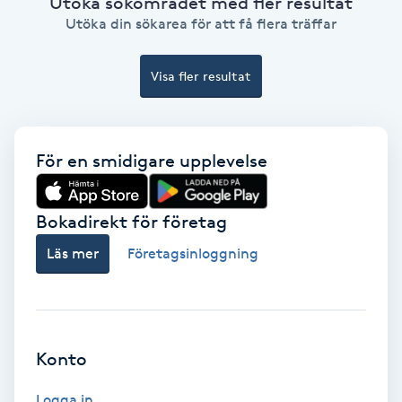
Utöka sökområdet med fler resultat
Utöka din sökarea för att få flera träffar
Gruppträning
Visa fler resultat
Gua Sha-massage
H
För en smidigare upplevelse
Hatha Yoga
Headspa
Bokadirekt för företag
Läs mer
Företagsinloggning
Healing
Herrklippning
Konto
HIFU
Logga in