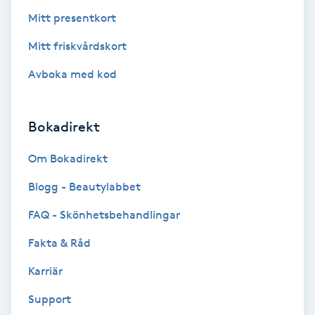
Mitt presentkort
Keratinbehandling
Mitt friskvårdskort
Kinesiologi
Avboka med kod
Kinesisk medicin
Bokadirekt
Kiropraktik
Om Bokadirekt
Klangmassage
Blogg - Beautylabbet
FAQ - Skönhetsbehandlingar
Klippning
Fakta & Råd
Klippning & Slingor
Karriär
Support
Klippning ungdom