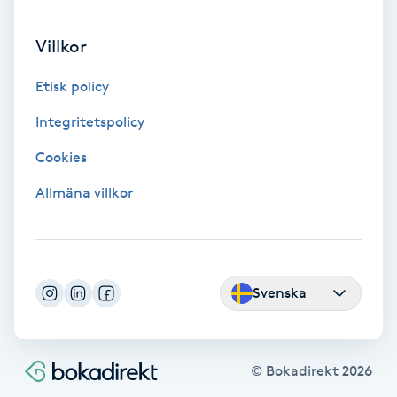
Koppningsmassage
Villkor
Kosmetisk tatuering
Etisk policy
Integritetspolicy
Kostrådgivning
Cookies
Kroppsinpackning
Allmäna villkor
Kroppspeeling
Käkledsbehandling
Svenska
Kärlbehandling
L
© Bokadirekt
2026