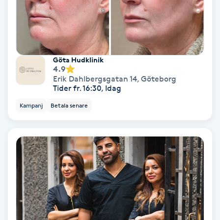
Hollywood Peel
Hot Stone Massage
Göta Hudklinik
Hot yoga
4.9
Erik Dahlbergsgatan 14
,
Göteborg
Tider fr. 16:30, Idag
Hudföryngring
Kampanj
Betala senare
Huduppstramning
Hudvård
Hyaluronsyra
Hyperhidros