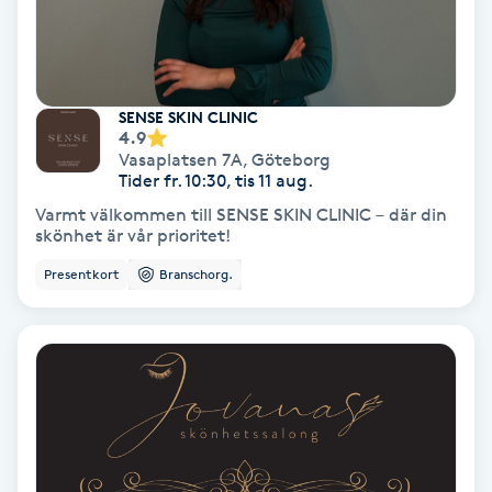
Fransförlängning Volym
Fransk manikyr
SENSE SKIN CLINIC
4.9
Fransrengöring
Vasaplatsen 7A
,
Göteborg
Tider fr. 10:30, tis 11 aug.
Varmt välkommen till SENSE SKIN CLINIC – där din
Frekvensterapi
skönhet är vår prioritet!
Presentkort
Branschorg.
Friskvård
Friskvårdsmassage
Frisör
Funktionsanalys