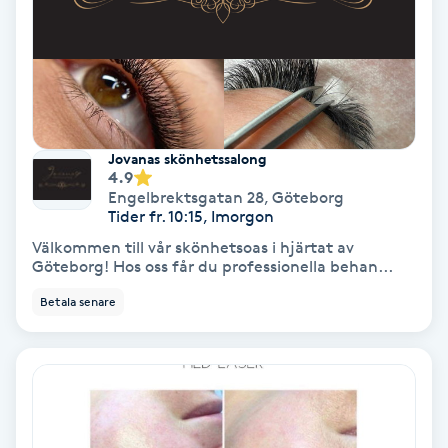
Färgning
Föning
G
Jovanas skönhetssalong
Gel naglar
4.9
Engelbrektsgatan 28
,
Göteborg
Tider fr. 10:15, Imorgon
Gelenaglar
Välkommen till vår skönhetsoas i hjärtat av
Göteborg! Hos oss får du professionella behan...
Gellack
Betala senare
Gellack med förstärkning
Gravidmassage
Gravidyoga