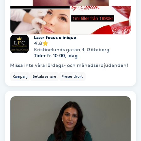
Fotmassage
Fotsvamp
Laser focus clinique
4.8
Fotvård
Kristinelunds gatan 4
,
Göteborg
Tider fr. 10:00, Idag
Fransar
Missa inte våra lördags- och månadserbjudanden!
Kampanj
Betala senare
Presentkort
Fransborttagning
Fransfärgning
Fransförlängning
Fransförlängning Megavolym