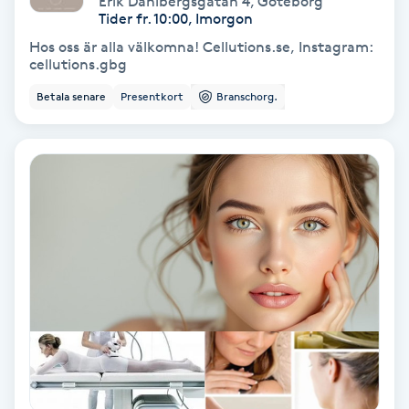
Erik Dahlbergsgatan 4
,
Göteborg
Tider fr. 10:00, Imorgon
Bottenfärg
Hos oss är alla välkomna! Cellutions.se, Instagram:
cellutions.gbg
Brynformning
Betala senare
Presentkort
Branschorg.
Brynfärgning
Brynplockning
Bröllopsuppsättning
C
Celluliter
Coachning