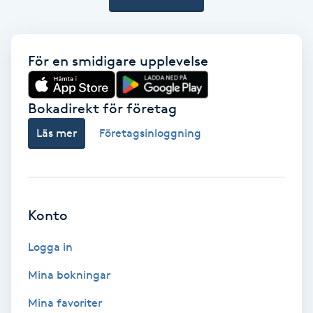
IPL
För en smidigare upplevelse
IPL hårborttagning
Bokadirekt för företag
IR-massage
J
Läs mer
Företagsinloggning
Japansk massage
K
Konto
K18
Logga in
Katun fransar
Mina bokningar
Kemisk peeling
Mina favoriter