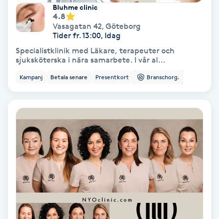
Color correction
Bluhme clinic
4.8
Vasagatan 42
,
Göteborg
Cryoterapi
Tider fr. 13:00, Idag
D
Specialistklinik med Läkare, terapeuter och
sjuksköterska i nära samarbete. I vår al...
Damklippning
Kampanj
Betala senare
Presentkort
Branschorg.
Dermapen
Diamantslipning
E
Enzympeeling
Extensions