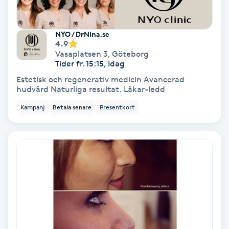
Extensions borttagning
Eyeliner-tatuering
NYO / DrNina.se
4.9
F
Vasaplatsen 3
,
Göteborg
Tider fr. 15:15, Idag
Face framing
Estetisk och regenerativ medicin Avancerad
hudvård Naturliga resultat. Läkar-ledd
Faceliftmassage
Kampanj
Betala senare
Presentkort
Fet hårbotten
Fettreducering
Fibromassage
Fillers