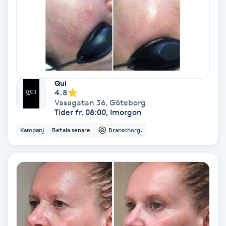
Gruppträning
Gua Sha-massage
H
Qui
4.8
Hatha Yoga
Vasagatan 36
,
Göteborg
Tider fr. 08:00, Imorgon
Headspa
Kampanj
Betala senare
Branschorg.
Healing
Herrklippning
HIFU