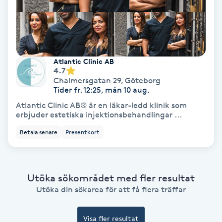
Hypnos
Hårborttagning
Atlantic Clinic AB
Hårbottenbehandling
4.7
Chalmersgatan 29
,
Göteborg
Tider fr. 12:25, mån 10 aug.
Hårförlängning
Atlantic Clinic AB® är en läkar-ledd klinik som
erbjuder estetiska injektionsbehandlingar ...
Hårvård
Betala senare
Presentkort
Hälsa
Hälsprickor
Utöka sökområdet med fler resultat
Utöka din sökarea för att få flera träffar
I
Idrottsmassage
Visa fler resultat