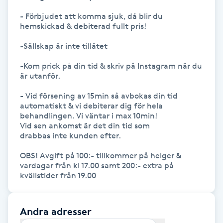
Hot Stone Massage
- Förbjudet att komma sjuk, då blir du 
hemskickad & debiterad fullt pris!

Hot yoga
-Sällskap är inte tillåtet

Hudföryngring
-Kom prick på din tid & skriv på Instagram när du 
är utanför.

Huduppstramning
- Vid försening av 15min så avbokas din tid 
automatiskt & vi debiterar dig för hela 
behandlingen. Vi väntar i max 10min!

Hudvård
Vid sen ankomst är det din tid som

drabbas inte kunden efter. 

Hyaluronsyra
OBS! Avgift på 100:- tillkommer på helger & 
vardagar från kl 17.00 samt 200:- extra på 
Hyperhidros
kvällstider från 19.00 
Hypnos
Andra adresser