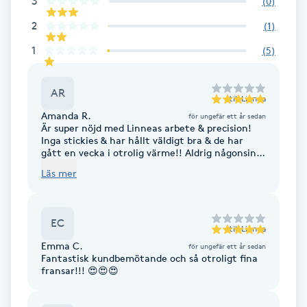
3
(
0
)
F
2
(
1
)
1
(
5
)
Face framing
Faceliftmassage
AR
till
Linnea
Amanda R.
för ungefär ett år sedan
Är super nöjd med Linneas arbete & precision!
Fet hårbotten
Inga stickies & har hållt väldigt bra & de har
gått en vecka i otrolig värme!! Aldrig någonsin
varit så nöjd med mina D böj fransar (har
Fettreducering
Läs mer
vanligtvis alltid DD) men vi körde på 0,06
mandza märket & linnea fick verkligen till de
exakt som jag ville ha med form stil & allt! Tusen
Fibromassage
tack bästa du jag är supernöjd ❤️
EC
till
Linnea
Fillers
Emma C.
för ungefär ett år sedan
Fantastisk kundbemötande och så otroligt fina
fransar!!! 😍😍😍
Fotmassage