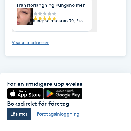
Hårborttagning
Fransförlängning Kungsholmen
Hårbottenbehandling
Kungsholmsgatan 30, Stockholm
Hårförlängning
Visa alla adresser
Hårvård
Hälsa
För en smidigare upplevelse
Hälsprickor
I
Bokadirekt för företag
Idrottsmassage
Läs mer
Företagsinloggning
IPL