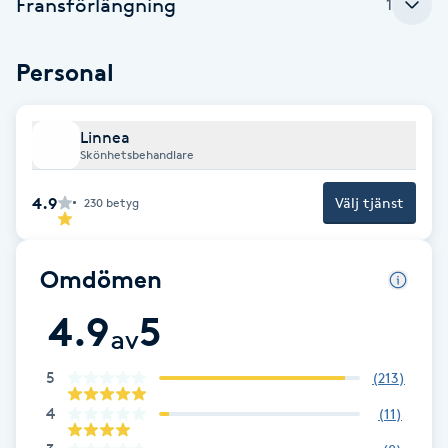
Fransförlängning
Cryoterapi
1
D
Personal
Damklippning
Linnea
Dermapen
Skönhetsbehandlare
Diamantslipning
4.9
Välj tjänst
230
betyg
E
Omdömen
Enzympeeling
4.9
5
av
Extensions
5
(
213
)
Extensions borttagning
4
(
11
)
Eyeliner-tatuering