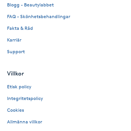
Blogg - Beautylabbet
Kinesiologi
FAQ - Skönhetsbehandlingar
Kinesisk medicin
Fakta & Råd
Karriär
Kiropraktik
Support
Klangmassage
Villkor
Klippning
Etisk policy
Klippning & Slingor
Integritetspolicy
Klippning ungdom
Cookies
Allmänna villkor
Koppningsmassage