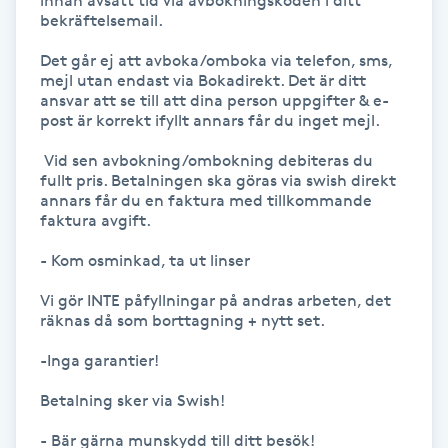
innan avsatt tid via avbokningskoden i ditt 
bekräftelsemail.

Gua Sha-massage
Det går ej att avboka/omboka via telefon, sms, 
H
mejl utan endast via Bokadirekt. Det är ditt 
ansvar att se till att dina person uppgifter & e-
post är korrekt ifyllt annars får du inget mejl.

Hatha Yoga
 Vid sen avbokning/ombokning debiteras du 
Headspa
fullt pris. Betalningen ska göras via swish direkt 
annars får du en faktura med tillkommande 
faktura avgift. 

Healing
- Kom osminkad, ta ut linser 

Herrklippning
Vi gör INTE påfyllningar på andras arbeten, det 
räknas då som borttagning + nytt set.

HIFU
-Inga garantier! 

Betalning sker via Swish! 

Hollywood Peel
- Bär gärna munskydd till ditt besök!
