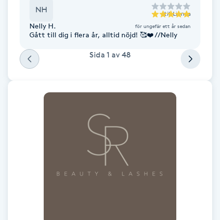
NH
Fotsvamp
till
Linnea
Nelly H.
för ungefär ett år sedan
Gått till dig i flera år, alltid nöjd! 🥰❤️ //Nelly
Fotvård
Sida
1
av
48
Fransar
Fransborttagning
Fransfärgning
Fransförlängning
Fransförlängning Megavolym
Fransförlängning Volym