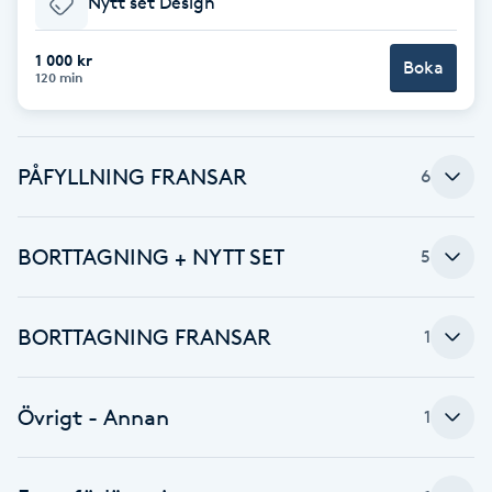
Nytt set Design
Brynformning
1 000 kr
Boka
120 min
Brynfärgning
Brynplockning
PÅFYLLNING FRANSAR
6
Bröllopsuppsättning
BORTTAGNING + NYTT SET
5
C
Celluliter
BORTTAGNING FRANSAR
1
Coachning
Övrigt - Annan
1
Color correction