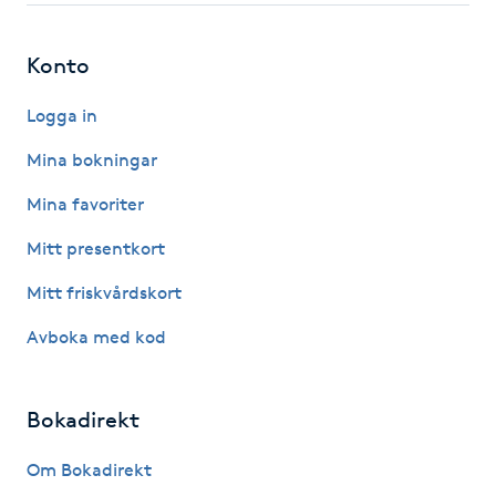
IPL hårborttagning
Konto
IR-massage
Logga in
J
Mina bokningar
Japansk massage
Mina favoriter
K
Mitt presentkort
K18
Mitt friskvårdskort
Avboka med kod
Katun fransar
Kemisk peeling
Bokadirekt
Keratinbehandling
Om Bokadirekt