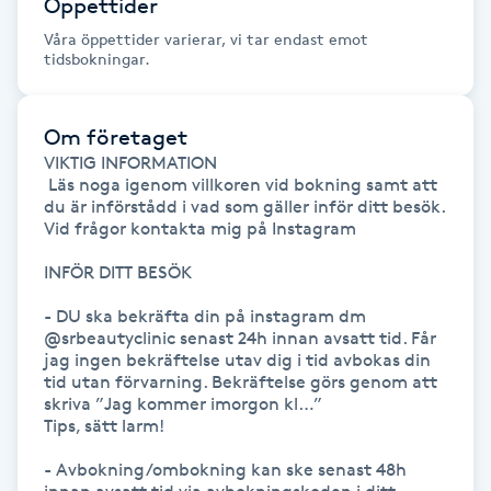
Öppettider
Föning
Våra öppettider varierar, vi tar endast emot
G
tidsbokningar.
Gel naglar
Om företaget
VIKTIG INFORMATION

Gelenaglar
 Läs noga igenom villkoren vid bokning samt att 
du är införstådd i vad som gäller inför ditt besök. 

Vid frågor kontakta mig på Instagram 

Gellack
INFÖR DITT BESÖK

Gellack med förstärkning
- DU ska bekräfta din på instagram dm 
@srbeautyclinic senast 24h innan avsatt tid. Får 
Gravidmassage
jag ingen bekräftelse utav dig i tid avbokas din 
tid utan förvarning. Bekräftelse görs genom att 
skriva ”Jag kommer imorgon kl…” 

Gravidyoga
Tips, sätt larm! 

- Avbokning/ombokning kan ske senast 48h 
Gruppträning