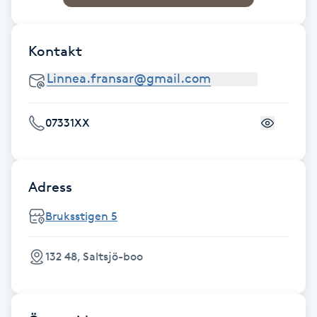
Fransk manikyr
Kontakt
Fransrengöring
Frekvensterapi
07331XX
Friskvård
Friskvårdsmassage
Adress
Frisör
Bruksstigen 5
Funktionsanalys
132 48, Saltsjö-boo
Färgning