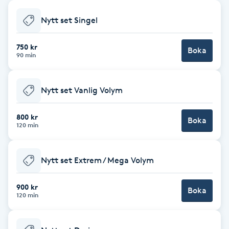
Babylights
Nytt set Singel
Balayage
750 kr
Boka
90 min
Bambumassage
Nytt set Vanlig Volym
Barber
800 kr
Boka
120 min
Barnklippning
Nytt set Extrem / Mega Volym
BIAB
900 kr
Blowout
Boka
120 min
Bottenfärg