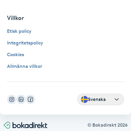
Hot Stone Massage
Villkor
Hot yoga
Etisk policy
Hudföryngring
Integritetspolicy
Huduppstramning
Cookies
Allmänna villkor
Hudvård
Hyaluronsyra
Svenska
Hyperhidros
Hypnos
© Bokadirekt
2026