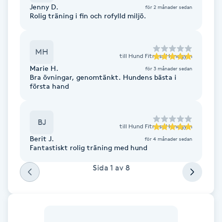
Jenny D.
för 2 månader sedan
F
Rolig träning i fin och rofylld miljö.
Face framing
MH
till
Hund Fitness Hundgym
Faceliftmassage
Marie H.
för 3 månader sedan
Bra övningar, genomtänkt. Hundens bästa i
första hand
Fet hårbotten
Fettreducering
BJ
till
Hund Fitness Hundgym
Berit J.
för 4 månader sedan
Fantastiskt rolig träning med hund
Fibromassage
Sida
1
av
8
Fillers
Fotmassage