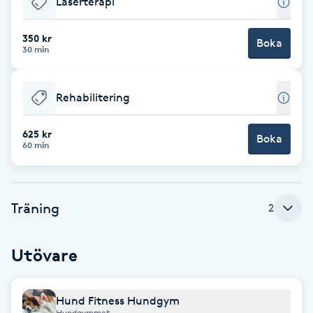
Laserterapi
Brynformning
350 kr
Boka
30 min
Brynfärgning
Rehabilitering
Brynplockning
625 kr
Boka
Bröllopsuppsättning
60 min
C
Celluliter
Träning
2
Coachning
Utövare
Color correction
Hund Fitness Hundgym
Hundgymmet