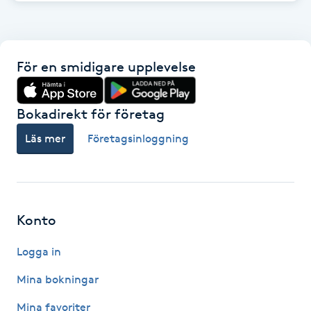
Föning
G
För en smidigare upplevelse
Gel naglar
Gelenaglar
Bokadirekt för företag
Läs mer
Företagsinloggning
Gellack
Gellack med förstärkning
Konto
Gravidmassage
Logga in
Gravidyoga
Mina bokningar
Gruppträning
Mina favoriter