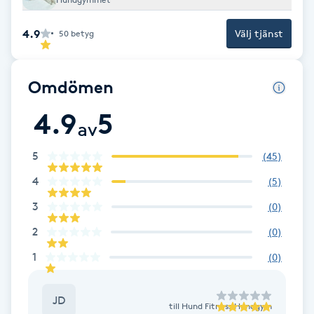
Cryoterapi
D
4.9
Välj tjänst
50
betyg
Damklippning
Omdömen
Dermapen
4.9
5
av
Diamantslipning
5
(
45
)
E
4
(
5
)
Enzympeeling
3
(
0
)
2
(
0
)
Extensions
1
(
0
)
Extensions borttagning
JD
till
Hund Fitness Hundgym
Eyeliner-tatuering