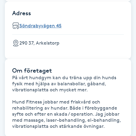
Fransk manikyr
Adress
Fransrengöring
Söndrabyvägen 45
Frekvensterapi
290 37, Arkelstorp
Friskvård
Om företaget
Friskvårdsmassage
På vårt hundgym kan du träna upp din hunds 
fysik med hjälpa av balansbollar, gåband, 
vibrationsplatta och mycket mer. 

Frisör
Hund Fitness jobbar med friskvård och 
rehabilitering av hundar. Både i förebyggande 
Funktionsanalys
syfte och efter en skada / operation. Jag jobbar 
med massage, laser-behandling, el-behandling, 
Färgning
vibrationsplatta och stärkande övningar. 