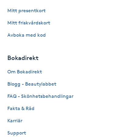
Mitt presentkort
Gua Sha-massage
Mitt friskvårdskort
H
Avboka med kod
Hatha Yoga
Headspa
Bokadirekt
Om Bokadirekt
Healing
Blogg - Beautylabbet
Herrklippning
FAQ - Skönhetsbehandlingar
HIFU
Fakta & Råd
Karriär
Hollywood Peel
Support