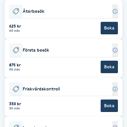
Babylights
Återbesök
Balayage
625 kr
Boka
60 min
Bambumassage
Första besök
Barber
875 kr
Boka
90 min
Barnklippning
Friskvårdskontroll
BIAB
350 kr
Blowout
Boka
30 min
Bottenfärg