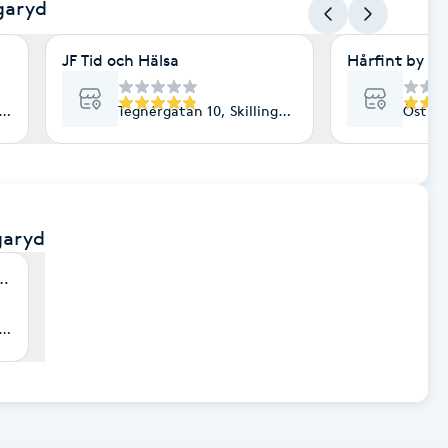
ngaryd
JF Tid och Hälsa
Hårfint by F
garyd
Tegnérgatan 10, Skillingaryd
Östra 
ngaryd
skvård AB
garyd