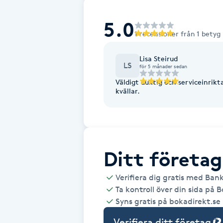
Alternativmedicin
5.0
1 recensioner från 1 betyg
Andningsmassage
Lisa Steirud
Ansiktslyft utan kirurgi
LS
för 5 månader sedan
Väldigt duktig och serviceinrikta
kvällar.
Aromamassage
Ashtanga Yoga
Ayurveda
Ditt företag
Ayurvedisk Massage
Verifiera dig gratis med Ban
Ta kontroll över din sida på 
Syns gratis på bokadirekt.se
Ansiktsbehandling djuprengörande
B
Verifiera ditt företag