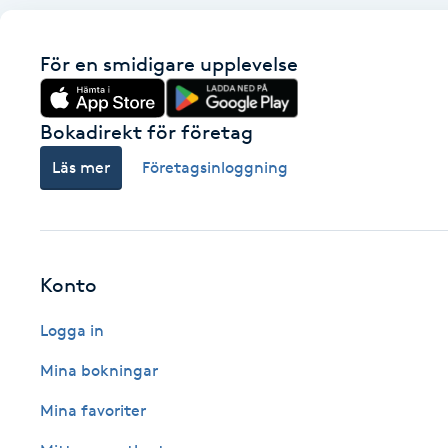
Cryoterapi
D
För en smidigare upplevelse
Damklippning
Bokadirekt för företag
Dermapen
Läs mer
Företagsinloggning
Diamantslipning
E
Konto
Enzympeeling
Logga in
Extensions
Mina bokningar
Extensions borttagning
Mina favoriter