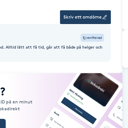
Skriv ett omdöme
Ej verifierad
d. Alltid lätt att få tid, går att få både på helger och
?
kID på en minut
Bokadirekt