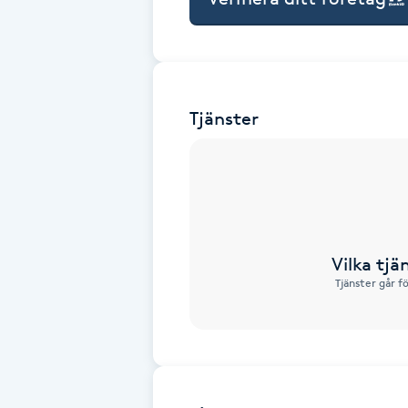
Babylights
Balayage
Tjänster
Bambumassage
Barber
Barnklippning
Vilka tjä
Tjänster går f
BIAB
Blowout
Bottenfärg