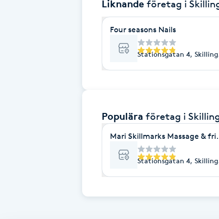
Liknande
företag
i Skilli
Brynformning
Four seasons Nails
Brynfärgning
Stationsgatan 4, Skillin
Brynplockning
Bröllopsuppsättning
Populära
företag
i Skilli
C
Mari Skillmarks Massage & fri
Celluliter
Stationsgatan 4, Skillin
Coachning
Color correction