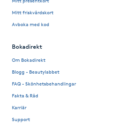
Mitt presentkort
Eyeliner-tatuering
F
Mitt friskvårdskort
Avboka med kod
Face framing
Faceliftmassage
Bokadirekt
Fet hårbotten
Om Bokadirekt
Blogg - Beautylabbet
Fettreducering
FAQ - Skönhetsbehandlingar
Fibromassage
Fakta & Råd
Karriär
Fillers
Support
Fotmassage