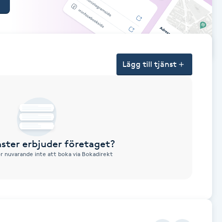
Lägg till tjänst
nster erbjuder företaget?
ör nuvarande inte att boka via Bokadirekt