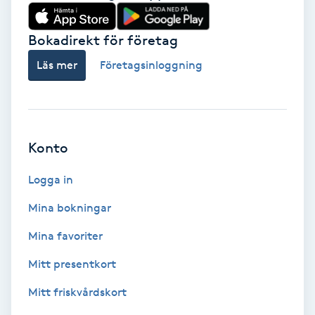
Babylights
Bokadirekt för företag
Balayage
Läs mer
Företagsinloggning
Bambumassage
Barber
Konto
Logga in
Barnklippning
Mina bokningar
BIAB
Mina favoriter
Blowout
Mitt presentkort
Mitt friskvårdskort
Bottenfärg