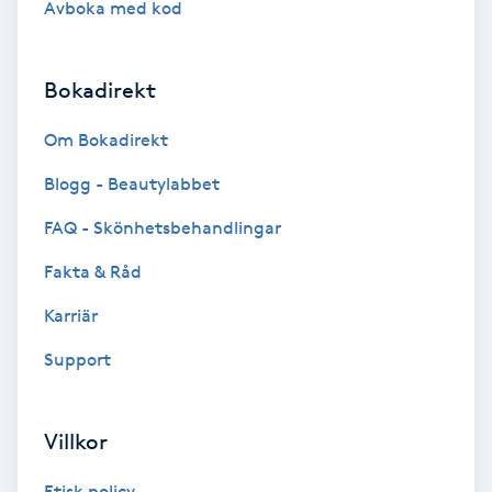
Avboka med kod
Brynformning
Bokadirekt
Brynfärgning
Om Bokadirekt
Brynplockning
Blogg - Beautylabbet
Bröllopsuppsättning
FAQ - Skönhetsbehandlingar
C
Fakta & Råd
Celluliter
Karriär
Support
Coachning
Color correction
Villkor
Etisk policy