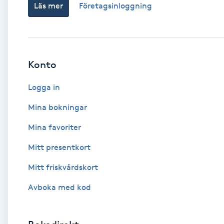
Läs mer
Företagsinloggning
Babylights
Balayage
Konto
Bambumassage
Logga in
Barber
Mina bokningar
Mina favoriter
Barnklippning
Mitt presentkort
BIAB
Mitt friskvårdskort
Avboka med kod
Blowout
Bottenfärg