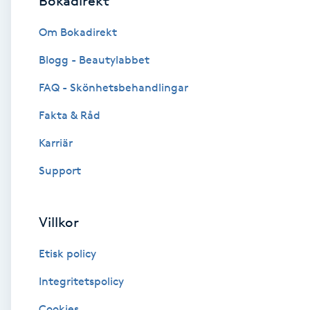
Bokadirekt
Brynformning
Om Bokadirekt
Blogg - Beautylabbet
Brynfärgning
FAQ - Skönhetsbehandlingar
Brynplockning
Fakta & Råd
Karriär
Bröllopsuppsättning
C
Support
Celluliter
Villkor
Coachning
Etisk policy
Color correction
Integritetspolicy
Cookies