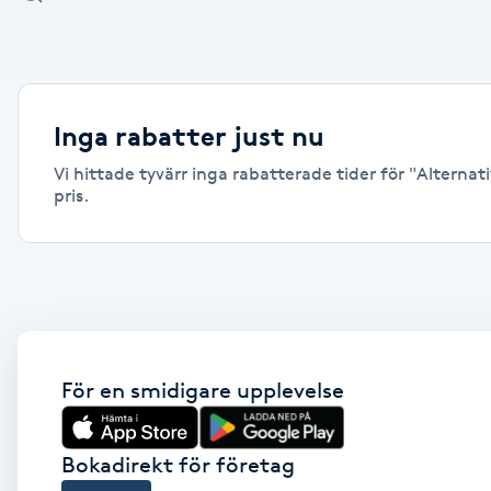
Alternativmedicin
Andningsmassage
Inga rabatter just nu
Ansiktslyft utan kirurgi
Vi hittade tyvärr inga rabatterade tider för "Alternat
pris.
Aromamassage
Ashtanga Yoga
Ayurveda
För en smidigare upplevelse
Ayurvedisk Massage
Ansiktsbehandling djuprengörande
Bokadirekt för företag
B