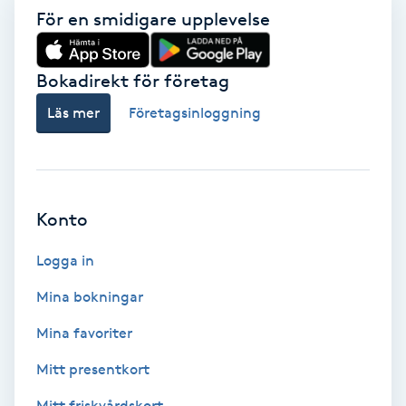
För en smidigare upplevelse
Babylights
Bokadirekt för företag
Balayage
Läs mer
Företagsinloggning
Bambumassage
Barber
Konto
Barnklippning
Logga in
BIAB
Mina bokningar
Mina favoriter
Blowout
Mitt presentkort
Bottenfärg
Mitt friskvårdskort