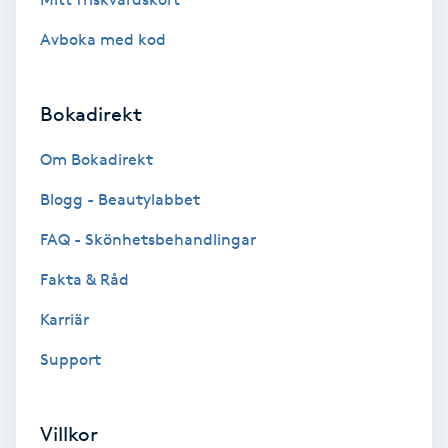
Brynformning
Avboka med kod
Brynfärgning
Bokadirekt
Brynplockning
Om Bokadirekt
Blogg - Beautylabbet
Bröllopsuppsättning
C
FAQ - Skönhetsbehandlingar
Fakta & Råd
Celluliter
Karriär
Coachning
Support
Color correction
Villkor