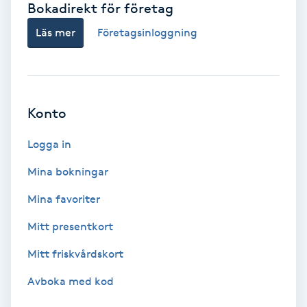
Bokadirekt för företag
Babylights
Läs mer
Företagsinloggning
Balayage
Bambumassage
Konto
Barber
Logga in
Mina bokningar
Barnklippning
Mina favoriter
BIAB
Mitt presentkort
Mitt friskvårdskort
Blowout
Avboka med kod
Bottenfärg