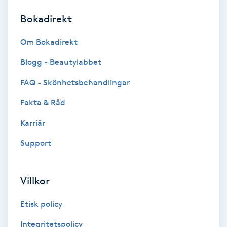
Bokadirekt
Brynformning
Om Bokadirekt
Brynfärgning
Blogg - Beautylabbet
Brynplockning
FAQ - Skönhetsbehandlingar
Fakta & Råd
Bröllopsuppsättning
C
Karriär
Support
Celluliter
Coachning
Villkor
Color correction
Etisk policy
Integritetspolicy