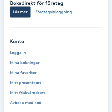
Bokadirekt för företag
Babylights
Läs mer
Företagsinloggning
Balayage
Bambumassage
Konto
Barber
Logga in
Mina bokningar
Barnklippning
Mina favoriter
BIAB
Mitt presentkort
Mitt friskvårdskort
Blowout
Avboka med kod
Bottenfärg