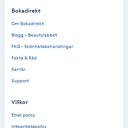
Bokadirekt
Brynformning
Om Bokadirekt
Brynfärgning
Blogg - Beautylabbet
Brynplockning
FAQ - Skönhetsbehandlingar
Fakta & Råd
Bröllopsuppsättning
C
Karriär
Support
Celluliter
Coachning
Villkor
Color correction
Etisk policy
Integritetspolicy