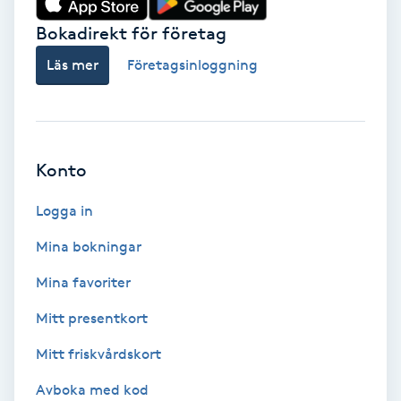
Bokadirekt för företag
Babylights
Läs mer
Företagsinloggning
Balayage
Bambumassage
Konto
Barber
Logga in
Barnklippning
Mina bokningar
BIAB
Mina favoriter
Mitt presentkort
Blowout
Mitt friskvårdskort
Bottenfärg
Avboka med kod