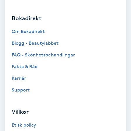
Brynformning
Bokadirekt
Brynfärgning
Om Bokadirekt
Brynplockning
Blogg - Beautylabbet
FAQ - Skönhetsbehandlingar
Bröllopsuppsättning
Fakta & Råd
C
Karriär
Celluliter
Support
Coachning
Villkor
Color correction
Etisk policy