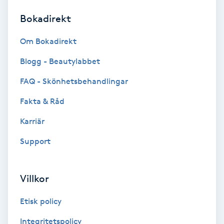
Bokadirekt
Brynformning
Om Bokadirekt
Brynfärgning
Blogg - Beautylabbet
Brynplockning
FAQ - Skönhetsbehandlingar
Fakta & Råd
Bröllopsuppsättning
C
Karriär
Support
Celluliter
Coachning
Villkor
Color correction
Etisk policy
Integritetspolicy