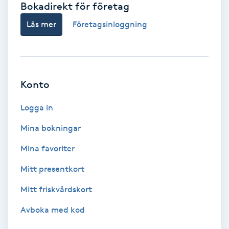
Bokadirekt för företag
Babylights
Läs mer
Företagsinloggning
Balayage
Bambumassage
Konto
Barber
Logga in
Mina bokningar
Barnklippning
Mina favoriter
BIAB
Mitt presentkort
Mitt friskvårdskort
Blowout
Avboka med kod
Bottenfärg