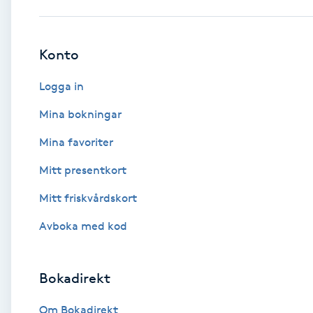
Babylights
Konto
Balayage
Logga in
Bambumassage
Mina bokningar
Mina favoriter
Barber
Mitt presentkort
Barnklippning
Mitt friskvårdskort
BIAB
Avboka med kod
Blowout
Bokadirekt
Bottenfärg
Om Bokadirekt