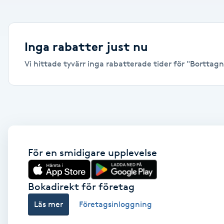
Alternativmedicin
Andningsmassage
Inga rabatter just nu
Vi hittade tyvärr inga rabatterade tider för "Borttagni
Ansiktslyft utan kirurgi
Aromamassage
Ashtanga Yoga
Ayurveda
För en smidigare upplevelse
Ayurvedisk Massage
Bokadirekt för företag
Läs mer
Företagsinloggning
Ansiktsbehandling djuprengörande
B