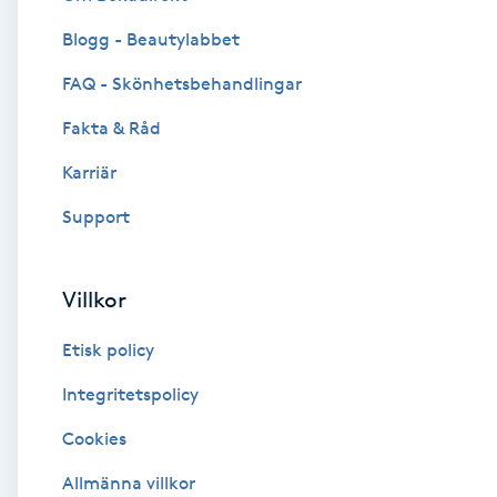
Blogg - Beautylabbet
Brynformning
FAQ - Skönhetsbehandlingar
Brynfärgning
Fakta & Råd
Brynplockning
Karriär
Support
Bröllopsuppsättning
C
Villkor
Celluliter
Etisk policy
Coachning
Integritetspolicy
Cookies
Color correction
Allmänna villkor