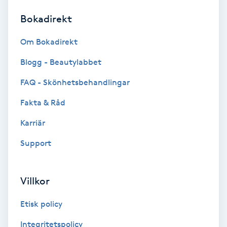
Bokadirekt
Brynformning
Om Bokadirekt
Brynfärgning
Blogg - Beautylabbet
Brynplockning
FAQ - Skönhetsbehandlingar
Fakta & Råd
Bröllopsuppsättning
C
Karriär
Support
Celluliter
Coachning
Villkor
Color correction
Etisk policy
Integritetspolicy