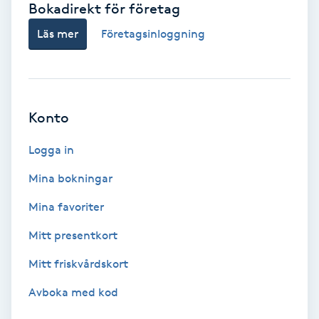
Bokadirekt för företag
Babylights
Läs mer
Företagsinloggning
Balayage
Bambumassage
Konto
Barber
Logga in
Mina bokningar
Barnklippning
Mina favoriter
BIAB
Mitt presentkort
Mitt friskvårdskort
Blowout
Avboka med kod
Bottenfärg