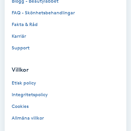
Blogg - Beautylabbet
F
FAQ - Skönhetsbehandlingar
Face framing
Fakta & Råd
Karriär
Faceliftmassage
Support
Fet hårbotten
Villkor
Fettreducering
Etisk policy
Fibromassage
Integritetspolicy
Fillers
Cookies
Allmäna villkor
Fotmassage