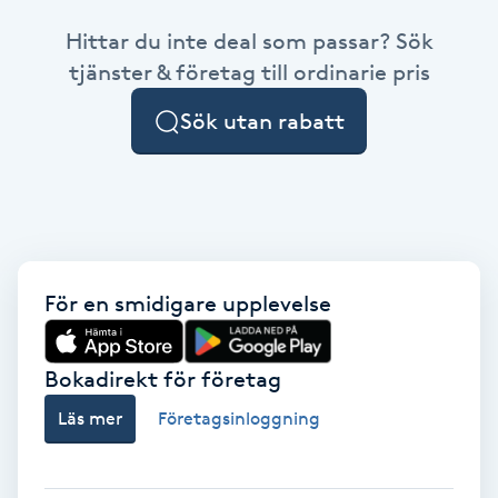
Hittar du inte deal som passar? Sök
Brynformning
tjänster & företag till ordinarie pris
Brynfärgning
Sök utan rabatt
Brynplockning
Bröllopsuppsättning
C
För en smidigare upplevelse
Celluliter
Bokadirekt för företag
Coachning
Läs mer
Företagsinloggning
Color correction