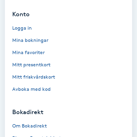
Cryoterapi
D
Konto
Damklippning
Logga in
Mina bokningar
Dermapen
Mina favoriter
Diamantslipning
Mitt presentkort
E
Mitt friskvårdskort
Enzympeeling
Avboka med kod
Extensions
Bokadirekt
Extensions borttagning
Om Bokadirekt
Eyeliner-tatuering