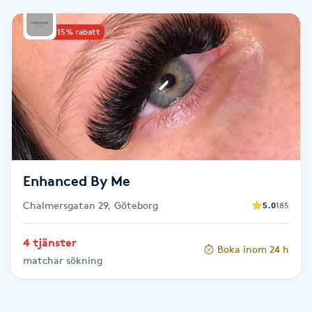
Babylights
Upp till 15% rabatt
Balayage
Bambumassage
Barber
Enhanced By Me
Barnklippning
Chalmersgatan 29, Göteborg
5.0
185
BIAB
4 tjänster
Boka inom 24 h
Blowout
matchar sökning
Bottenfärg