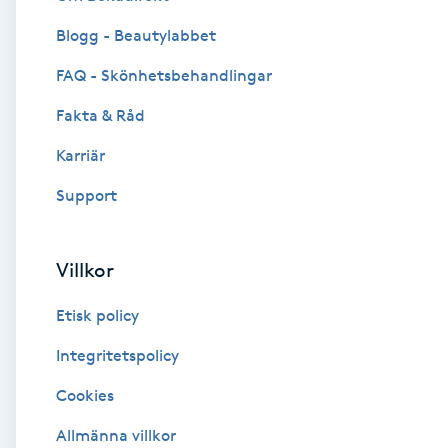
Blogg - Beautylabbet
Brynformning
FAQ - Skönhetsbehandlingar
Brynfärgning
Fakta & Råd
Brynplockning
Karriär
Support
Bröllopsuppsättning
C
Villkor
Celluliter
Etisk policy
Coachning
Integritetspolicy
Cookies
Color correction
Allmänna villkor