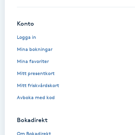
Babylights
Konto
Balayage
Logga in
Bambumassage
Mina bokningar
Mina favoriter
Barber
Mitt presentkort
Barnklippning
Mitt friskvårdskort
BIAB
Avboka med kod
Blowout
Bokadirekt
Bottenfärg
Om Bokadirekt