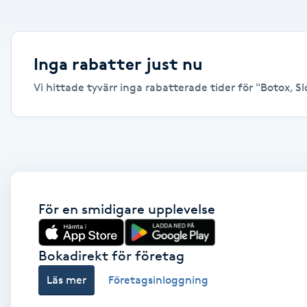
Alternativmedicin
Andningsmassage
Inga rabatter just nu
Vi hittade tyvärr inga rabatterade tider för "Botox, Sl
Ansiktslyft utan kirurgi
Aromamassage
Ashtanga Yoga
Ayurveda
För en smidigare upplevelse
Ayurvedisk Massage
Bokadirekt för företag
Läs mer
Företagsinloggning
Ansiktsbehandling djuprengörande
B