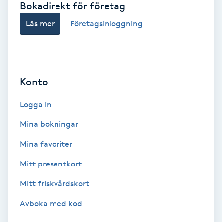
Bokadirekt för företag
Babylights
Läs mer
Företagsinloggning
Balayage
Bambumassage
Konto
Barber
Logga in
Mina bokningar
Barnklippning
Mina favoriter
BIAB
Mitt presentkort
Mitt friskvårdskort
Blowout
Avboka med kod
Bottenfärg