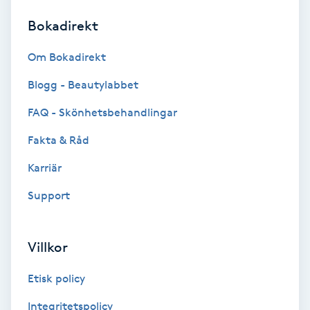
Bokadirekt
Brynformning
Om Bokadirekt
Brynfärgning
Blogg - Beautylabbet
Brynplockning
FAQ - Skönhetsbehandlingar
Fakta & Råd
Bröllopsuppsättning
C
Karriär
Support
Celluliter
Coachning
Villkor
Color correction
Etisk policy
Integritetspolicy