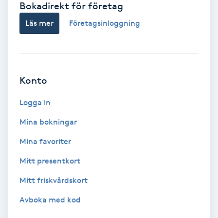
Bokadirekt för företag
Babylights
Läs mer
Företagsinloggning
Balayage
Bambumassage
Konto
Barber
Logga in
Mina bokningar
Barnklippning
Mina favoriter
BIAB
Mitt presentkort
Mitt friskvårdskort
Blowout
Avboka med kod
Bottenfärg