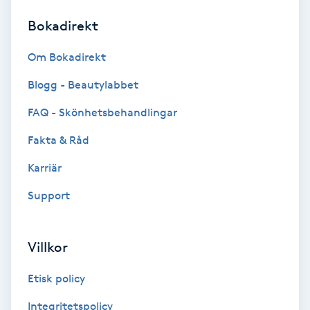
Bokadirekt
Brynformning
Om Bokadirekt
Brynfärgning
Blogg - Beautylabbet
Brynplockning
FAQ - Skönhetsbehandlingar
Fakta & Råd
Bröllopsuppsättning
C
Karriär
Support
Celluliter
Coachning
Villkor
Color correction
Etisk policy
Integritetspolicy