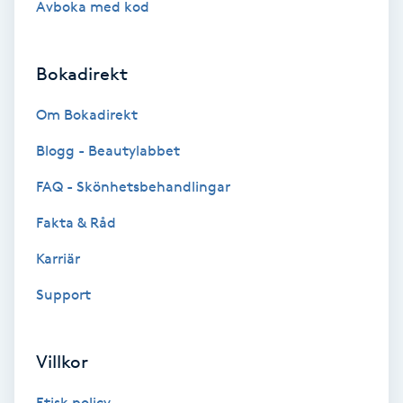
Avboka med kod
Brynformning
Bokadirekt
Brynfärgning
Om Bokadirekt
Brynplockning
Blogg - Beautylabbet
Bröllopsuppsättning
FAQ - Skönhetsbehandlingar
C
Fakta & Råd
Celluliter
Karriär
Support
Coachning
Color correction
Villkor
Etisk policy