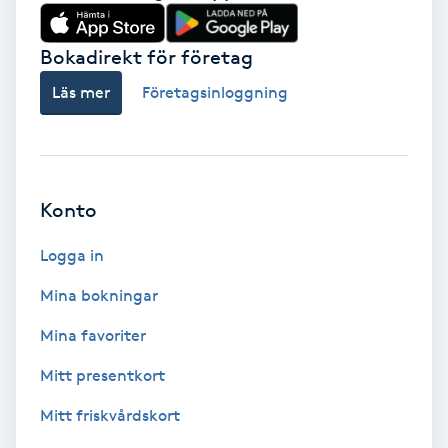
Babylights
Bokadirekt för företag
Balayage
Läs mer
Företagsinloggning
Bambumassage
Barber
Konto
Logga in
Barnklippning
Mina bokningar
BIAB
Mina favoriter
Blowout
Mitt presentkort
Mitt friskvårdskort
Bottenfärg