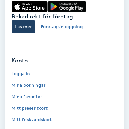
Babylights
Bokadirekt för företag
Balayage
Läs mer
Företagsinloggning
Bambumassage
Barber
Konto
Logga in
Barnklippning
Mina bokningar
BIAB
Mina favoriter
Blowout
Mitt presentkort
Mitt friskvårdskort
Bottenfärg