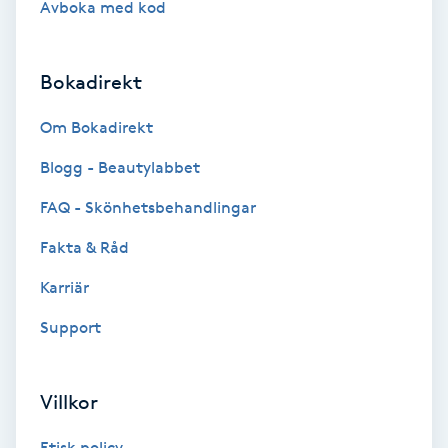
Avboka med kod
Brynformning
Bokadirekt
Brynfärgning
Om Bokadirekt
Brynplockning
Blogg - Beautylabbet
Bröllopsuppsättning
FAQ - Skönhetsbehandlingar
C
Fakta & Råd
Celluliter
Karriär
Support
Coachning
Color correction
Villkor
Etisk policy