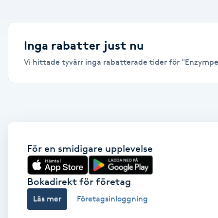
Alternativmedicin
Andningsmassage
Inga rabatter just nu
Vi hittade tyvärr inga rabatterade tider för "Enzympee
Ansiktslyft utan kirurgi
Aromamassage
Ashtanga Yoga
Ayurveda
För en smidigare upplevelse
Ayurvedisk Massage
Bokadirekt för företag
Läs mer
Företagsinloggning
Ansiktsbehandling djuprengörande
B