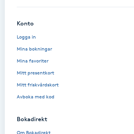
Babylights
Konto
Balayage
Logga in
Bambumassage
Mina bokningar
Mina favoriter
Barber
Mitt presentkort
Barnklippning
Mitt friskvårdskort
BIAB
Avboka med kod
Blowout
Bokadirekt
Bottenfärg
Om Bokadirekt