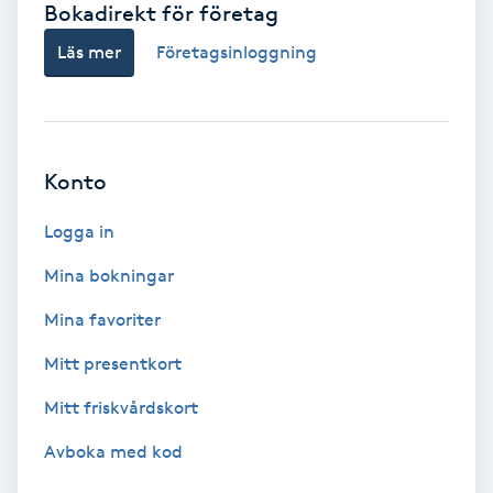
Bokadirekt för företag
Babylights
Läs mer
Företagsinloggning
Balayage
Bambumassage
Konto
Barber
Logga in
Mina bokningar
Barnklippning
Mina favoriter
BIAB
Mitt presentkort
Mitt friskvårdskort
Blowout
Avboka med kod
Bottenfärg