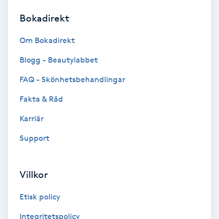
Bokadirekt
Brynformning
Om Bokadirekt
Brynfärgning
Blogg - Beautylabbet
Brynplockning
FAQ - Skönhetsbehandlingar
Fakta & Råd
Bröllopsuppsättning
C
Karriär
Support
Celluliter
Coachning
Villkor
Color correction
Etisk policy
Integritetspolicy