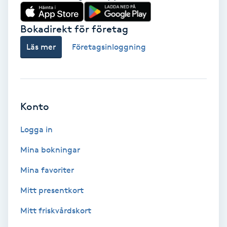
Babylights
Bokadirekt för företag
Balayage
Läs mer
Företagsinloggning
Bambumassage
Barber
Konto
Logga in
Barnklippning
Mina bokningar
BIAB
Mina favoriter
Blowout
Mitt presentkort
Mitt friskvårdskort
Bottenfärg