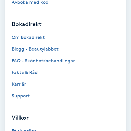
Avboka med kod
Brynformning
Bokadirekt
Brynfärgning
Om Bokadirekt
Brynplockning
Blogg - Beautylabbet
Bröllopsuppsättning
FAQ - Skönhetsbehandlingar
C
Fakta & Råd
Celluliter
Karriär
Support
Coachning
Color correction
Villkor
Etisk policy