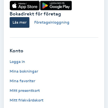
Babylights
Bokadirekt för företag
Balayage
Läs mer
Företagsinloggning
Bambumassage
Barber
Konto
Logga in
Barnklippning
Mina bokningar
BIAB
Mina favoriter
Blowout
Mitt presentkort
Mitt friskvårdskort
Bottenfärg