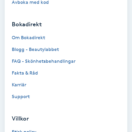
Avboka med kod
Brynformning
Bokadirekt
Brynfärgning
Om Bokadirekt
Brynplockning
Blogg - Beautylabbet
Bröllopsuppsättning
FAQ - Skönhetsbehandlingar
C
Fakta & Råd
Celluliter
Karriär
Support
Coachning
Color correction
Villkor
Etisk policy