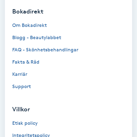
Bokadirekt
Brynformning
Om Bokadirekt
Brynfärgning
Blogg - Beautylabbet
Brynplockning
FAQ - Skönhetsbehandlingar
Fakta & Råd
Bröllopsuppsättning
C
Karriär
Support
Celluliter
Coachning
Villkor
Color correction
Etisk policy
Integritetspolicy