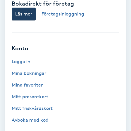
Bokadirekt för företag
Babylights
Läs mer
Företagsinloggning
Balayage
Bambumassage
Konto
Barber
Logga in
Mina bokningar
Barnklippning
Mina favoriter
BIAB
Mitt presentkort
Mitt friskvårdskort
Blowout
Avboka med kod
Bottenfärg