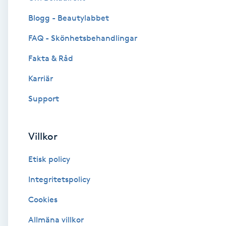
Blogg - Beautylabbet
Brynformning
FAQ - Skönhetsbehandlingar
Brynfärgning
Fakta & Råd
Brynplockning
Karriär
Support
Bröllopsuppsättning
C
Villkor
Celluliter
Etisk policy
Coachning
Integritetspolicy
Cookies
Color correction
Allmäna villkor