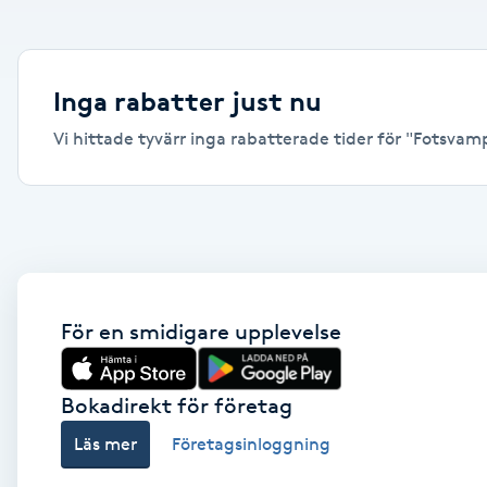
Alternativmedicin
Andningsmassage
Inga rabatter just nu
Vi hittade tyvärr inga rabatterade tider för "Fotsvamp,
Ansiktslyft utan kirurgi
Aromamassage
Ashtanga Yoga
Ayurveda
För en smidigare upplevelse
Ayurvedisk Massage
Bokadirekt för företag
Läs mer
Företagsinloggning
Ansiktsbehandling djuprengörande
B