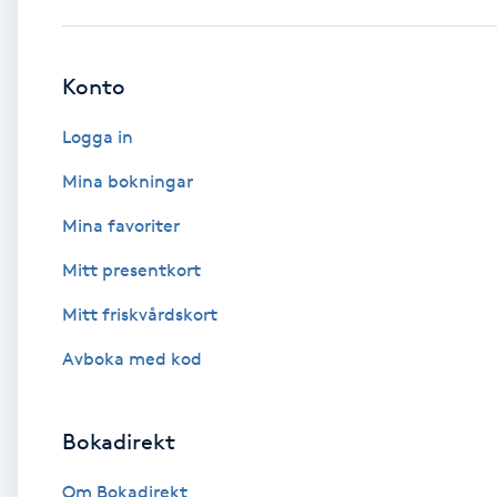
Babylights
Konto
Balayage
Logga in
Bambumassage
Mina bokningar
Mina favoriter
Barber
Mitt presentkort
Barnklippning
Mitt friskvårdskort
BIAB
Avboka med kod
Blowout
Bokadirekt
Bottenfärg
Om Bokadirekt