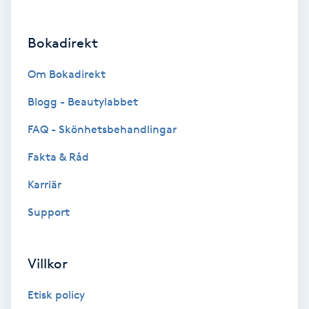
Brynformning
Bokadirekt
Brynfärgning
Om Bokadirekt
Brynplockning
Blogg - Beautylabbet
FAQ - Skönhetsbehandlingar
Bröllopsuppsättning
Fakta & Råd
C
Karriär
Celluliter
Support
Coachning
Villkor
Color correction
Etisk policy