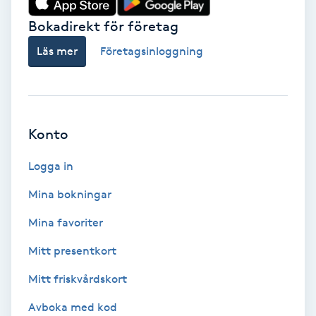
Bokadirekt för företag
Babylights
Läs mer
Företagsinloggning
Balayage
Bambumassage
Konto
Barber
Logga in
Barnklippning
Mina bokningar
BIAB
Mina favoriter
Mitt presentkort
Blowout
Mitt friskvårdskort
Bottenfärg
Avboka med kod