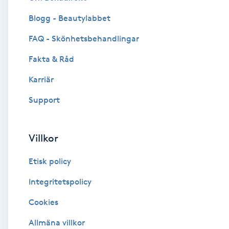
Blogg - Beautylabbet
Brynformning
FAQ - Skönhetsbehandlingar
Brynfärgning
Fakta & Råd
Brynplockning
Karriär
Support
Bröllopsuppsättning
C
Villkor
Celluliter
Etisk policy
Coachning
Integritetspolicy
Cookies
Color correction
Allmäna villkor