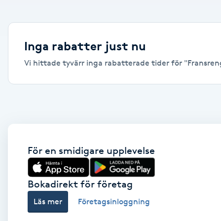
Alternativmedicin
Andningsmassage
Inga rabatter just nu
Vi hittade tyvärr inga rabatterade tider för "Fransreng
Ansiktslyft utan kirurgi
Aromamassage
Ashtanga Yoga
Ayurveda
För en smidigare upplevelse
Ayurvedisk Massage
Bokadirekt för företag
Läs mer
Företagsinloggning
Ansiktsbehandling djuprengörande
B