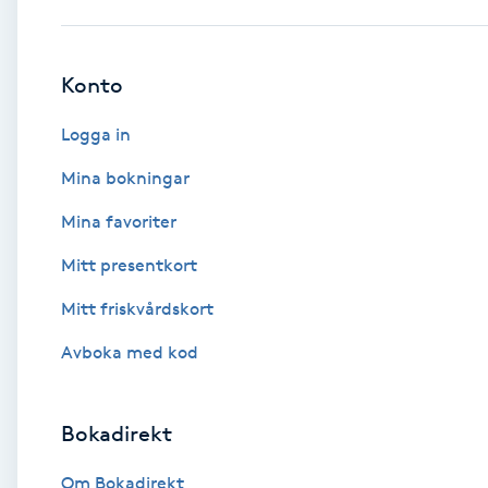
Babylights
Konto
Balayage
Logga in
Bambumassage
Mina bokningar
Mina favoriter
Barber
Mitt presentkort
Barnklippning
Mitt friskvårdskort
BIAB
Avboka med kod
Blowout
Bokadirekt
Bottenfärg
Om Bokadirekt