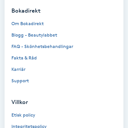
Bokadirekt
Brynformning
Om Bokadirekt
Brynfärgning
Blogg - Beautylabbet
Brynplockning
FAQ - Skönhetsbehandlingar
Fakta & Råd
Bröllopsuppsättning
C
Karriär
Support
Celluliter
Coachning
Villkor
Color correction
Etisk policy
Integritetspolicy