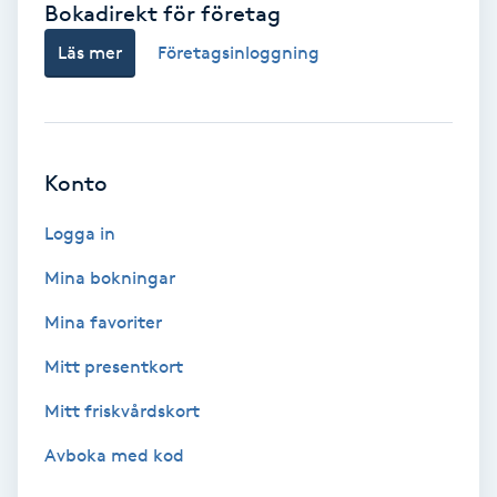
Bokadirekt för företag
Babylights
Läs mer
Företagsinloggning
Balayage
Bambumassage
Konto
Barber
Logga in
Mina bokningar
Barnklippning
Mina favoriter
BIAB
Mitt presentkort
Mitt friskvårdskort
Blowout
Avboka med kod
Bottenfärg