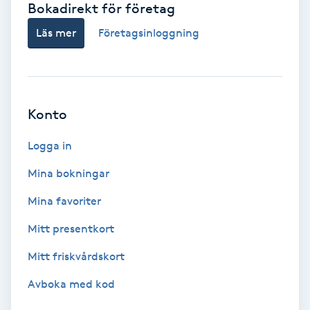
Bokadirekt för företag
Babylights
Läs mer
Företagsinloggning
Balayage
Bambumassage
Konto
Barber
Logga in
Mina bokningar
Barnklippning
Mina favoriter
BIAB
Mitt presentkort
Mitt friskvårdskort
Blowout
Avboka med kod
Bottenfärg