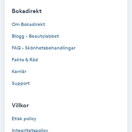
Bokadirekt
Brynformning
Om Bokadirekt
Brynfärgning
Blogg - Beautylabbet
Brynplockning
FAQ - Skönhetsbehandlingar
Fakta & Råd
Bröllopsuppsättning
C
Karriär
Support
Celluliter
Coachning
Villkor
Color correction
Etisk policy
Integritetspolicy