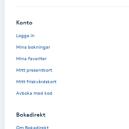
Babylights
Konto
Balayage
Logga in
Bambumassage
Mina bokningar
Mina favoriter
Barber
Mitt presentkort
Barnklippning
Mitt friskvårdskort
BIAB
Avboka med kod
Blowout
Bokadirekt
Bottenfärg
Om Bokadirekt