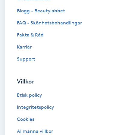
Blogg - Beautylabbet
Brynformning
FAQ - Skönhetsbehandlingar
Brynfärgning
Fakta & Råd
Brynplockning
Karriär
Support
Bröllopsuppsättning
C
Villkor
Celluliter
Etisk policy
Coachning
Integritetspolicy
Cookies
Color correction
Allmänna villkor