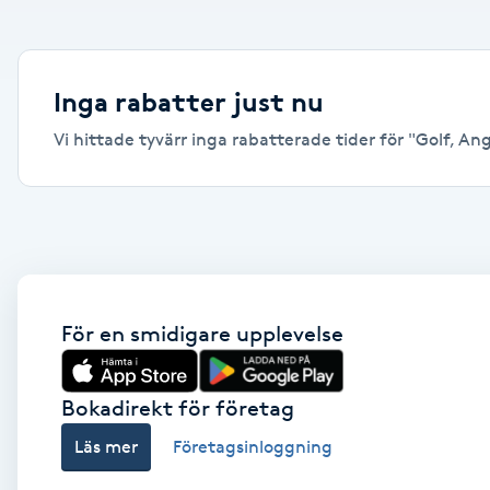
Alternativmedicin
Andningsmassage
Inga rabatter just nu
Vi hittade tyvärr inga rabatterade tider för "Golf, Ang
Ansiktslyft utan kirurgi
Aromamassage
Ashtanga Yoga
Ayurveda
För en smidigare upplevelse
Ayurvedisk Massage
Bokadirekt för företag
Läs mer
Företagsinloggning
Ansiktsbehandling djuprengörande
B