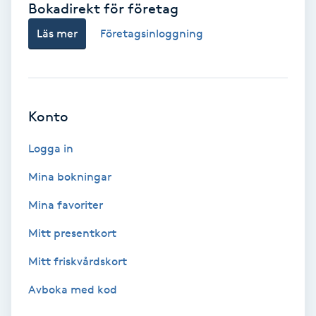
Bokadirekt för företag
Babylights
Läs mer
Företagsinloggning
Balayage
Bambumassage
Konto
Barber
Logga in
Mina bokningar
Barnklippning
Mina favoriter
BIAB
Mitt presentkort
Mitt friskvårdskort
Blowout
Avboka med kod
Bottenfärg