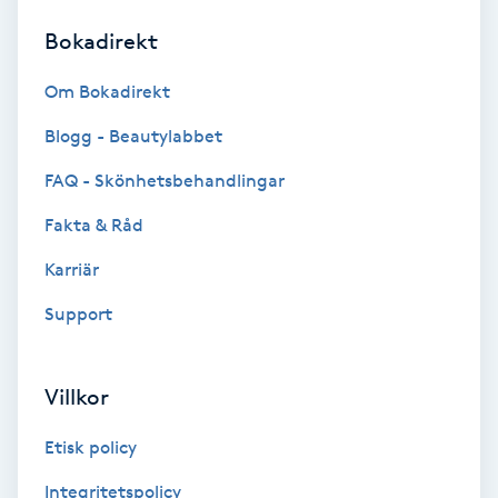
Bokadirekt
Brynformning
Om Bokadirekt
Brynfärgning
Blogg - Beautylabbet
Brynplockning
FAQ - Skönhetsbehandlingar
Fakta & Råd
Bröllopsuppsättning
C
Karriär
Support
Celluliter
Coachning
Villkor
Color correction
Etisk policy
Integritetspolicy