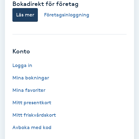
Bokadirekt för företag
Babylights
Läs mer
Företagsinloggning
Balayage
Bambumassage
Konto
Barber
Logga in
Mina bokningar
Barnklippning
Mina favoriter
BIAB
Mitt presentkort
Mitt friskvårdskort
Blowout
Avboka med kod
Bottenfärg