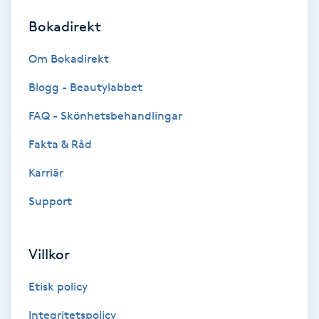
Bokadirekt
Brynformning
Om Bokadirekt
Brynfärgning
Blogg - Beautylabbet
Brynplockning
FAQ - Skönhetsbehandlingar
Fakta & Råd
Bröllopsuppsättning
C
Karriär
Support
Celluliter
Coachning
Villkor
Color correction
Etisk policy
Integritetspolicy