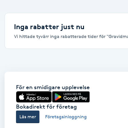
Alternativmedicin
Andningsmassage
Inga rabatter just nu
Vi hittade tyvärr inga rabatterade tider för "Gravidmas
Ansiktslyft utan kirurgi
Aromamassage
Ashtanga Yoga
Ayurveda
För en smidigare upplevelse
Ayurvedisk Massage
Bokadirekt för företag
Läs mer
Företagsinloggning
Ansiktsbehandling djuprengörande
B