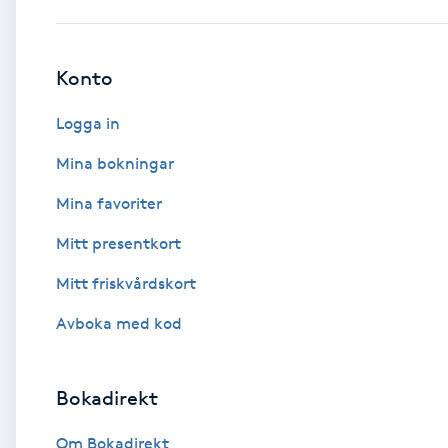
Babylights
Konto
Balayage
Logga in
Bambumassage
Mina bokningar
Mina favoriter
Barber
Mitt presentkort
Barnklippning
Mitt friskvårdskort
BIAB
Avboka med kod
Blowout
Bokadirekt
Bottenfärg
Om Bokadirekt