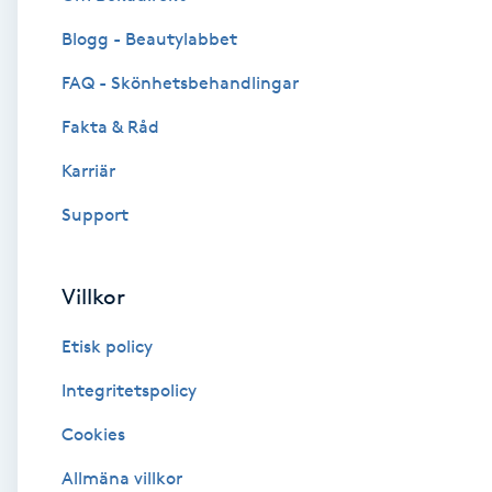
Blogg - Beautylabbet
Brynformning
FAQ - Skönhetsbehandlingar
Brynfärgning
Fakta & Råd
Brynplockning
Karriär
Support
Bröllopsuppsättning
C
Villkor
Celluliter
Etisk policy
Coachning
Integritetspolicy
Cookies
Color correction
Allmäna villkor