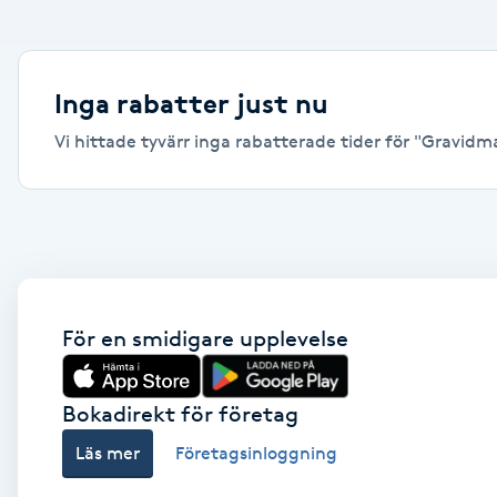
Alternativmedicin
Andningsmassage
Inga rabatter just nu
Vi hittade tyvärr inga rabatterade tider för "Gravidma
Ansiktslyft utan kirurgi
Aromamassage
Ashtanga Yoga
Ayurveda
För en smidigare upplevelse
Ayurvedisk Massage
Bokadirekt för företag
Läs mer
Företagsinloggning
Ansiktsbehandling djuprengörande
B