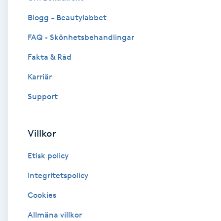
Blogg - Beautylabbet
Brynformning
FAQ - Skönhetsbehandlingar
Brynfärgning
Fakta & Råd
Brynplockning
Karriär
Support
Bröllopsuppsättning
C
Villkor
Celluliter
Etisk policy
Coachning
Integritetspolicy
Cookies
Color correction
Allmäna villkor