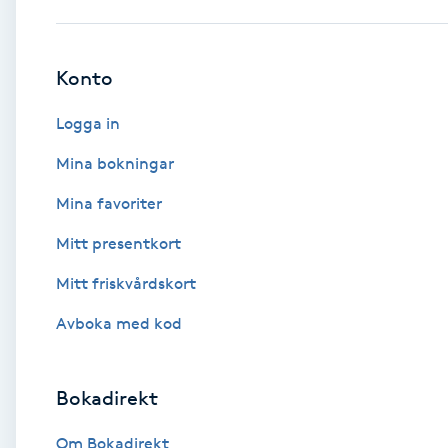
Babylights
Konto
Balayage
Logga in
Bambumassage
Mina bokningar
Mina favoriter
Barber
Mitt presentkort
Barnklippning
Mitt friskvårdskort
BIAB
Avboka med kod
Blowout
Bokadirekt
Bottenfärg
Om Bokadirekt