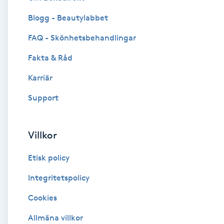
Blogg - Beautylabbet
Brynformning
FAQ - Skönhetsbehandlingar
Brynfärgning
Fakta & Råd
Brynplockning
Karriär
Support
Bröllopsuppsättning
C
Villkor
Celluliter
Etisk policy
Coachning
Integritetspolicy
Cookies
Color correction
Allmäna villkor