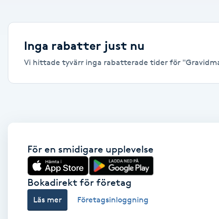
Alternativmedicin
Andningsmassage
Inga rabatter just nu
Vi hittade tyvärr inga rabatterade tider för "Gravidma
Ansiktslyft utan kirurgi
Aromamassage
Ashtanga Yoga
Ayurveda
För en smidigare upplevelse
Ayurvedisk Massage
Bokadirekt för företag
Läs mer
Företagsinloggning
Ansiktsbehandling djuprengörande
B