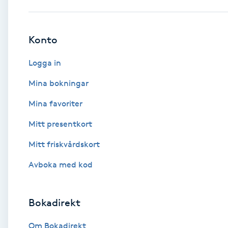
Babylights
Konto
Balayage
Logga in
Bambumassage
Mina bokningar
Mina favoriter
Barber
Mitt presentkort
Barnklippning
Mitt friskvårdskort
BIAB
Avboka med kod
Blowout
Bokadirekt
Bottenfärg
Om Bokadirekt