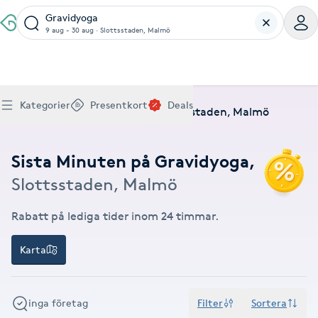
Gravidyoga
9 aug - 30 aug
·
Slottsstaden, Malmö
Boka klippning, färg, balayage eller barberare - allt
Thaimassage, gravidmassage, koppning eller klassisk
Manikyr, nagelförlängning, akryl eller gellack - boka
Lashlift, browlift, fransförlängning och trådning - få
Ansiktsbehandling, microneedling, Dermapen eller
Spraytan, fillers, tandblekning eller makeup -
Akupunktur, kiropraktik, yoga eller samtalsterapi -
Presentkort på Bokadirekt
Deals
A
Köp Friskvårdskort
Kategorier
Presentkort
Deals
för ditt hår på ett ställe.
- hitta rätt behandling här.
dina naglar hos proffs.
form och färg med stil.
LPG - boka din hudvård nu.
upptäck skönhetsbehandlingar här.
boka din väg till välmående.
Hem
Deals
Gravidyoga
Slottsstaden, Malmö
Gäller för friskvårdstjänster hos 4 500+ utövare
Köp Presentkort
Hitta en deal
Akne
Frisör nära mig
Massage nära mig
Naglar nära mig
Fransar & Bryn nära mig
Hudvård nära mig
Skönhet nära mig
Hälsa nära mig
Gäller hos 10 000+ specialister - digital eller fysisk
Alltid med rabatt
Mitt friskvårdskort
leverans
Sista Minuten på Gravidyoga
,
POPULÄRA DEALSKATEGORIER
Aknebehandling
POPULÄRA FRISKVÅRDSTJÄNSTER
POPULÄRA TJÄNSTER
POPULÄRA TJÄNSTER
POPULÄRA TJÄNSTER
POPULÄRA TJÄNSTER
POPULÄRA TJÄNSTER
POPULÄRA TJÄNSTER
POPULÄRA TJÄNSTER
Slottsstaden, Malmö
Mitt presentkort
Frisör
Lashlift
Massage
Koppningsmassage
Klippning
Thaimassage
Pedikyr
Fransar
Ansiktsbehandling
Fillers
Kiropraktik
Barnklippning
Fotmassage
Gele naglar
Microblading
Dermapen
Kosmetisk tatuering
Yoga
POPULÄRT ATT BOKA
Akrylnaglar
Barberare
Browlift
Rabatt på lediga tider inom 24 timmar.
Thaimassage
Taktil massage
Frisör
Manikyr
Herrklippning
Svensk massage
Nagelförlängning
Fransförlängning
Microneedling
Piercing
Naprapati
Balayage
Ansiktsmassage
Akrylnaglar
Trådning
Pigmentfläckar
Makeup
Träning
Massage
Naglar
Akupressur
Karta
Ansiktsmassage
Naprapati
Massage
Hudvård
Slingor
Klassisk massage
Manikyr
Lashlift
Headspa
Spraytan
Medicinsk fotvård
Keratin
Taktil massage
Fransk manikyr
Singel fransar
Rosaceabehandling
Skinbooster
Sjukgymnastik
Hudvård
Manikyr
Fotmassage
Kiropraktik
Thaimassage
Ansiktsbehandling
Hårförlängning
Lymfmassage
Nagelvård
Ögonbryn
LPG
Tandblekning
Estetisk fotvård
Olaplex
Koppningsmassage
Borttagning
Fransfärgning
Kärlbehandling
PRP
Samtalsterapi
Akupunktur
Ansiktsbehandling
Pedikyr
inga företag
Filter
Sortera
Lymfmassage
Träning
Ansiktsmassage
Microneedling
Barberare
Gravidmassage
Gellack
Browlift
HIFU
Tatuering
Akupunktur
Reparation
Volymfransar
Aknebehandling
Hyperhidros
Healing