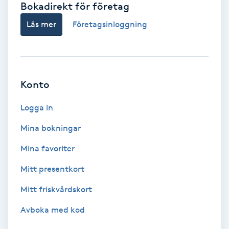
Bokadirekt för företag
Babylights
Läs mer
Företagsinloggning
Balayage
Bambumassage
Konto
Barber
Logga in
Mina bokningar
Barnklippning
Mina favoriter
BIAB
Mitt presentkort
Mitt friskvårdskort
Blowout
Avboka med kod
Bottenfärg