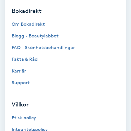
Bokadirekt
Brynformning
Om Bokadirekt
Brynfärgning
Blogg - Beautylabbet
Brynplockning
FAQ - Skönhetsbehandlingar
Fakta & Råd
Bröllopsuppsättning
C
Karriär
Support
Celluliter
Coachning
Villkor
Color correction
Etisk policy
Integritetspolicy