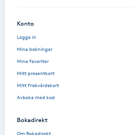
Babylights
Konto
Balayage
Logga in
Bambumassage
Mina bokningar
Mina favoriter
Barber
Mitt presentkort
Barnklippning
Mitt friskvårdskort
BIAB
Avboka med kod
Blowout
Bokadirekt
Bottenfärg
Om Bokadirekt