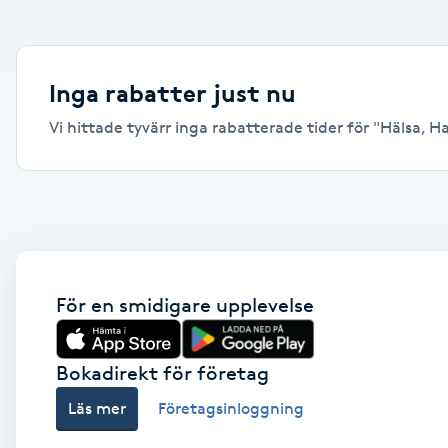
Alternativmedicin
Andningsmassage
Inga rabatter just nu
Vi hittade tyvärr inga rabatterade tider för "Hälsa, Ha
Ansiktslyft utan kirurgi
Aromamassage
Ashtanga Yoga
Ayurveda
För en smidigare upplevelse
Ayurvedisk Massage
Bokadirekt för företag
Läs mer
Företagsinloggning
Ansiktsbehandling djuprengörande
B