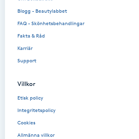
Blogg - Beautylabbet
Brynformning
FAQ - Skönhetsbehandlingar
Brynfärgning
Fakta & Råd
Brynplockning
Karriär
Support
Bröllopsuppsättning
C
Villkor
Celluliter
Etisk policy
Coachning
Integritetspolicy
Cookies
Color correction
Allmänna villkor